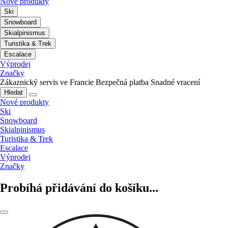
Nové produkty
Ski
Snowboard
Skialpinismus
Turistika & Trek
Escalace
Výprodej
Značky
Zákaznický servis ve Francie
Bezpečná platba
Snadné vracení
Hledat
Nové produkty
Ski
Snowboard
Skialpinismus
Turistika & Trek
Escalace
Výprodej
Značky
Probíhá přidávání do košíku...