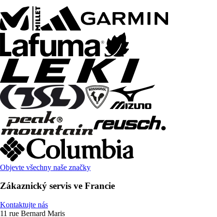
Objevte všechny naše značky
Zákaznický servis ve Francie
Kontaktujte nás
11 rue Bernard Maris