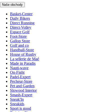
Naše obchody
Basket-Center
Daily Bikers
Direct Running
Direct-Volley
Espace Golf
Foot-Store
Gallop Store
Golf and co
Handball-Store
House of Rugby
La sellerie de Maé
Made in Paradis
Nauti-wave
On-Fight
Padel-Expert
Pecheur-Store
Pet and Garden
Slowood Interior
Smash-Expert
Sneak'In
Sneakids
Sport is good