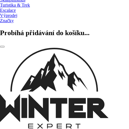
Turistika & Trek
Escalace
Výprodej
Značky
Probíhá přidávání do košíku...