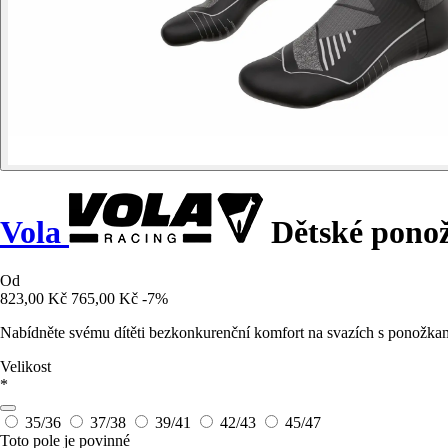
Vola
Dětské pono
Od
823,00 Kč
765,00 Kč
-7%
Nabídněte svému dítěti bezkonkurenční komfort na svazích s ponožkami
Velikost
*
35/36
37/38
39/41
42/43
45/47
Toto pole je povinné