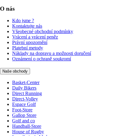
O nás
Kdo jsme ?
Kontaktujte nás
Všeobecné obchodní podmínky
Vrácení a vrácení peněz
Právní upozornění
Platební metody
Náklady na dopravu a možnosti doručení
Oznámení o ochraně soukromí
Naše obchody
Basket-Center
Daily Bikers
Direct Running
Direct-Volley
Espace Golf
Foot-Store
Gallop Store
Golf and co
Handball-Store
House of Rugby