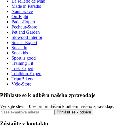
La sellerie de Maé
Made in Paradis
Nauti-wave
On-Fight
Padel-Expert
Pecheur-Store
Pet and Garden
Slowood Interior
Smash-Expert
Sneak'In
Sneakids
Sport is good
Training-Fit
Trek-Expert
Triathlon-Expert
TripnBikers
Vélo-Store
Přihlaste se k odběru našeho zpravodaje
Využijte slevu 10 % při přihlášení k odběru našeho zpravodaje.
Přihlásit se k odběru
Zůstaňte v kontaktu