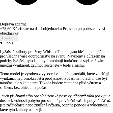
Doprava zdarma
+78,60 Kč
ziskate na dalsi objednavku
Pripsano po potvrzeni vasi
objednavky
Loading...
Popis
Lyžařské kalhoty pro ženy Whistler Takoda jsou ideálním doplňkem
pro všechna vaše dobrodružství na svahu. Navrženy s důrazem na
potřeby lyžařek, tyto kalhoty kombinují funkčnost a styl, což vám
umožní vyniknout, zatímco zůstanete v teple a suchu.
Tento model je vyroben z vysoce kvalitních materiálů, které zajišťují
vynikající nepromokavost a prodyšnost. Počasí na horách může být
náročné, ale s kalhotami Takoda budete chráněna před větrem a
sněhem, bez ohledu na počasí.
Jejich přiléhavý střih obepíná ženské postavy, přičemž vám poskytuje
dostatek volnosti pohybu pro snadné provádění vašich pohybů. Ať už
jste začátečnice nebo zkušená lyžařka, oceníte pohodlí a výkonnost,
které tyto kalhoty nabízejí.