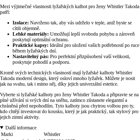
Mezi výjimečné vlastnosti lyžařských kalhot pro ženy Whistler Takoda
patří:
Izolace:
Navrženo tak, aby vás udrželo v teple, aniž byste se
cítili objemně.
Lehké materiály:
Umožňují lepší svobodu pohybu a zároveň
poskytují optimální ochranu.
Praktické kapsy:
Ideální pro uložení vašich potřebností po ruce
během lyžařských dní.
Nastavitelný pás:
Pro perfektní přizpůsobení vaší velikosti,
poskytuje pohodlí a podporu.
Kromě svých technických vlastností mají lyžařské kalhoty Whistler
Takoda moderní design, který osloví mnoho lyžařek. Můžete je nosit
jak na svahu, tak i mimo něj, díky jejich univerzální estetice.
Vyberte si lyžařské kalhoty pro ženy Whistler Takoda a připravte se na
plné užívání si svých dní na sněhu, zatímco zůstanete elegantní a
chráněná před nepohodlím. Tyto kalhoty jsou chytrou volbou pro ty,
kdo chtějí investovat do kousku, který je jak praktický, tak stylový pro
jejich zimní aktivity.
Další informace
Marki
Whistler