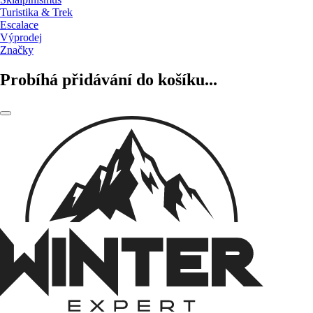
Turistika & Trek
Escalace
Výprodej
Značky
Probíhá přidávání do košíku...