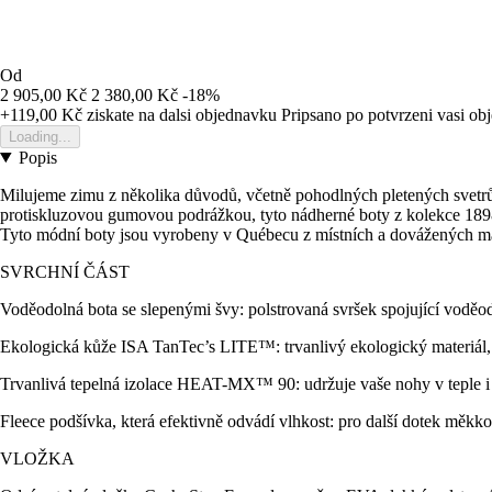
Od
2 905,00 Kč
2 380,00 Kč
-18%
+119,00 Kč
ziskate na dalsi objednavku
Pripsano po potvrzeni vasi o
Loading...
Popis
Milujeme zimu z několika důvodů, včetně pohodlných pletených svetrů,
protiskluzovou gumovou podrážkou, tyto nádherné boty z kolekce 1898 
Tyto módní boty jsou vyrobeny v Québecu z místních a dovážených ma
SVRCHNÍ ČÁST
Voděodolná bota se slepenými švy: polstrovaná svršek spojující voděo
Ekologická kůže ISA TanTec’s LITE™: trvanlivý ekologický materiál, k
Trvanlivá tepelná izolace HEAT-MX™ 90: udržuje vaše nohy v teple i 
Fleece podšívka, která efektivně odvádí vlhkost: pro další dotek měkkos
VLOŽKA