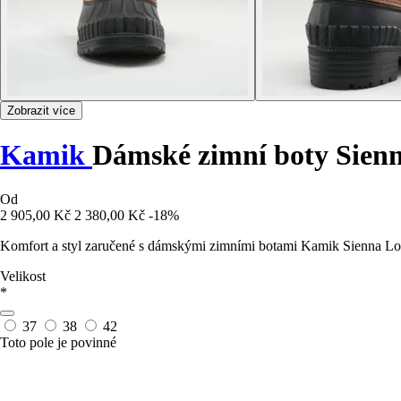
Zobrazit více
Kamik
Dámské zimní boty Sien
Od
2 905,00 Kč
2 380,00 Kč
-18%
Komfort a styl zaručené s dámskými zimními botami Kamik Sienna Lo - 
Velikost
*
37
38
42
Toto pole je povinné