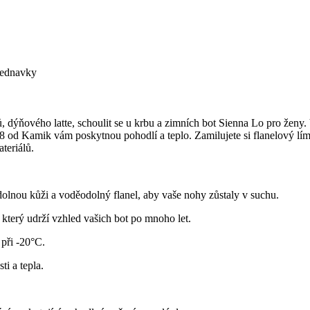
bjednavky
 dýňového latte, schoulit se u krbu a zimních bot Sienna Lo pro ženy.
od Kamik vám poskytnou pohodlí a teplo. Zamilujete si flanelový líme
teriálů.
dolnou kůži a voděodolný flanel, aby vaše nohy zůstaly v suchu.
terý udrží vzhled vašich bot po mnoho let.
při -20°C.
ti a tepla.