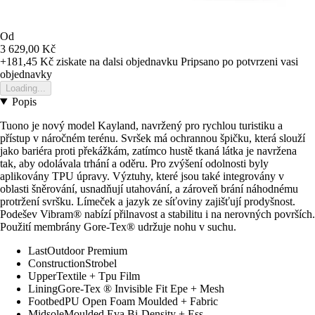
Od
3 629,00 Kč
+181,45 Kč
ziskate na dalsi objednavku
Pripsano po potvrzeni vasi
objednavky
Loading...
Popis
Tuono je nový model Kayland, navržený pro rychlou turistiku a
přístup v náročném terénu. Svršek má ochrannou špičku, která slouží
jako bariéra proti překážkám, zatímco hustě tkaná látka je navržena
tak, aby odolávala trhání a oděru. Pro zvýšení odolnosti byly
aplikovány TPU úpravy. Výztuhy, které jsou také integrovány v
oblasti šněrování, usnadňují utahování, a zároveň brání náhodnému
protržení svršku. Límeček a jazyk ze síťoviny zajišťují prodyšnost.
Podešev Vibram® nabízí přilnavost a stabilitu i na nerovných površích.
Použití membrány Gore-Tex® udržuje nohu v suchu.
LastOutdoor Premium
ConstructionStrobel
UpperTextile + Tpu Film
LiningGore-Tex ® Invisible Fit Epe + Mesh
FootbedPU Open Foam Moulded + Fabric
MidsoleMoulded Eva Bi-Density + Ess