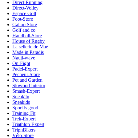
Direct Running
Direct-Volley
Espace Golf
Foot-Store
Gallop Store
Golf and co
Handball-Store
House of Rugby
La sellerie de Maé
Made in Paradis
Nauti-wave
On-Fight
Padel-Expert
Pecheur-Store
Pet and Garden
Slowood Interior
Smash-Expert
Sneak'In
Sneakids
Sport is good
Training-Fit
Trek-Expert
Triathlon-Expert
TripnBikers
Vélo-Store