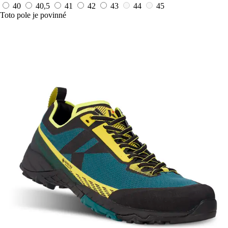
40
40,5
41
42
43
44
45
Toto pole je povinné