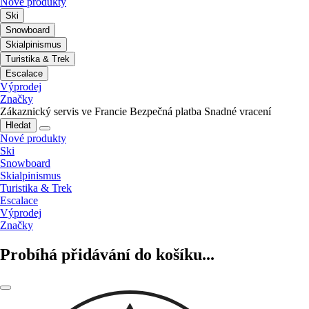
Nové produkty
Ski
Snowboard
Skialpinismus
Turistika & Trek
Escalace
Výprodej
Značky
Zákaznický servis ve Francie
Bezpečná platba
Snadné vracení
Hledat
Nové produkty
Ski
Snowboard
Skialpinismus
Turistika & Trek
Escalace
Výprodej
Značky
Probíhá přidávání do košíku...