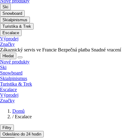
Nové produkty
Ski
Snowboard
Skialpinismus
Turistika & Trek
Escalace
Výprodej
Značky
Zákaznický servis ve Francie
Bezpečná platba
Snadné vracení
Hledat
Nové produkty
Ski
Snowboard
Skialpinismus
Turistika & Trek
Escalace
Výprodej
Značky
Domů
/
Escalace
Filtry
Odesláno do 24 hodin