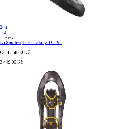
24h
+-3
1 barev
La Sportiva
Lezecké boty TC Pro
Od
4 358,00 Kč
3 449,00 Kč