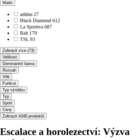
Marki
adidas
27
Black Diamond
612
La Sportiva
687
Rab
179
TSL
93
Zobrazit více
(73)
Velikost
Dominantní barva
Rozsah
Věk
Funkce
Typ výrobku
Typ
Sport
Ceny
Zobrazit 4348 produktů
Escalace a horolezectví: Výzva