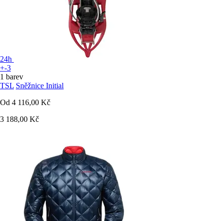
24h
+-3
1 barev
TSL
Sněžnice Initial
Od
4 116,00 Kč
3 188,00 Kč