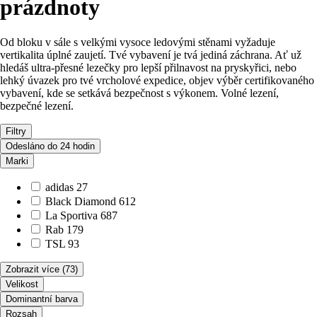
prázdnoty
Od bloku v sále s velkými vysoce ledovými stěnami vyžaduje
vertikalita úplné zaujetí. Tvé vybavení je tvá jediná záchrana. Ať už
hledáš ultra-přesné lezečky pro lepší přilnavost na pryskyřici, nebo
lehký úvazek pro tvé vrcholové expedice, objev výběr certifikovaného
vybavení, kde se setkává bezpečnost s výkonem. Volné lezení,
bezpečné lezení.
Filtry
Odesláno do 24 hodin
Marki
adidas
27
Black Diamond
612
La Sportiva
687
Rab
179
TSL
93
Zobrazit více
(73)
Velikost
Dominantní barva
Rozsah