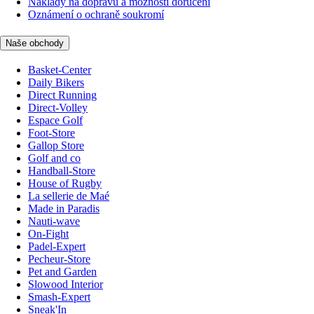
Náklady na dopravu a možnosti doručení
Oznámení o ochraně soukromí
Naše obchody
Basket-Center
Daily Bikers
Direct Running
Direct-Volley
Espace Golf
Foot-Store
Gallop Store
Golf and co
Handball-Store
House of Rugby
La sellerie de Maé
Made in Paradis
Nauti-wave
On-Fight
Padel-Expert
Pecheur-Store
Pet and Garden
Slowood Interior
Smash-Expert
Sneak'In