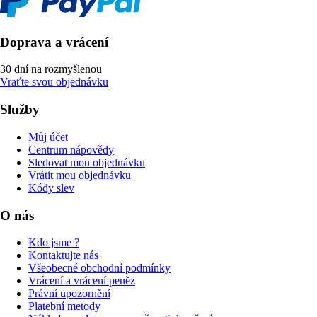
Doprava a vrácení
30 dní na rozmyšlenou
Vraťte svou objednávku
Služby
Můj účet
Centrum nápovědy
Sledovat mou objednávku
Vrátit mou objednávku
Kódy slev
O nás
Kdo jsme ?
Kontaktujte nás
Všeobecné obchodní podmínky
Vrácení a vrácení peněz
Právní upozornění
Platební metody