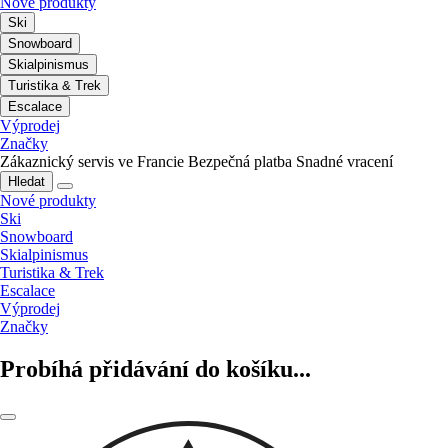
Nové produkty
Ski
Snowboard
Skialpinismus
Turistika & Trek
Escalace
Výprodej
Značky
Zákaznický servis ve Francie
Bezpečná platba
Snadné vracení
Hledat
Nové produkty
Ski
Snowboard
Skialpinismus
Turistika & Trek
Escalace
Výprodej
Značky
Probíhá přidávání do košíku...