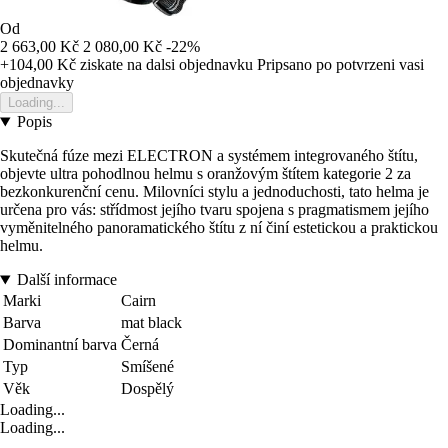
Od
2 663,00 Kč
2 080,00 Kč
-22%
+104,00 Kč
ziskate na dalsi objednavku
Pripsano po potvrzeni vasi
objednavky
Loading...
Popis
Skutečná fúze mezi ELECTRON a systémem integrovaného štítu,
objevte ultra pohodlnou helmu s oranžovým štítem kategorie 2 za
bezkonkurenční cenu. Milovníci stylu a jednoduchosti, tato helma je
určena pro vás: střídmost jejího tvaru spojena s pragmatismem jejího
vyměnitelného panoramatického štítu z ní činí estetickou a praktickou
helmu.
Další informace
Marki
Cairn
Barva
mat black
Dominantní barva
Černá
Typ
Smíšené
Věk
Dospělý
Loading...
Loading...