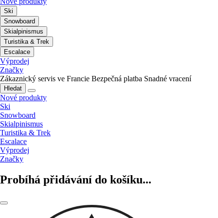
Nové produkty
Ski
Snowboard
Skialpinismus
Turistika & Trek
Escalace
Výprodej
Značky
Zákaznický servis ve Francie
Bezpečná platba
Snadné vracení
Hledat
Nové produkty
Ski
Snowboard
Skialpinismus
Turistika & Trek
Escalace
Výprodej
Značky
Probíhá přidávání do košíku...