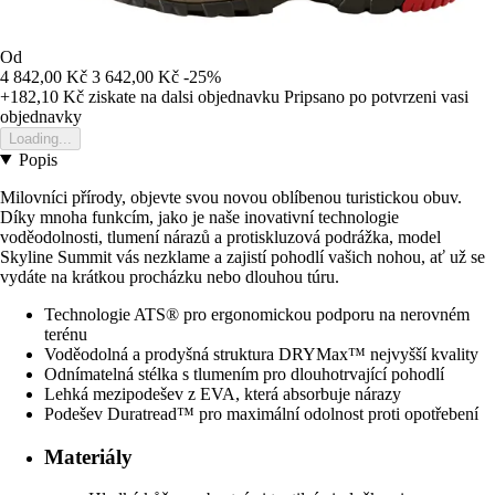
Od
4 842,00 Kč
3 642,00 Kč
-25%
+182,10 Kč
ziskate na dalsi objednavku
Pripsano po potvrzeni vasi
objednavky
Loading...
Popis
Milovníci přírody, objevte svou novou oblíbenou turistickou obuv.
Díky mnoha funkcím, jako je naše inovativní technologie
voděodolnosti, tlumení nárazů a protiskluzová podrážka, model
Skyline Summit vás nezklame a zajistí pohodlí vašich nohou, ať už se
vydáte na krátkou procházku nebo dlouhou túru.
Technologie ATS® pro ergonomickou podporu na nerovném
terénu
Voděodolná a prodyšná struktura DRYMax™ nejvyšší kvality
Odnímatelná stélka s tlumením pro dlouhotrvající pohodlí
Lehká mezipodešev z EVA, která absorbuje nárazy
Podešev Duratread™ pro maximální odolnost proti opotřebení
Materiály