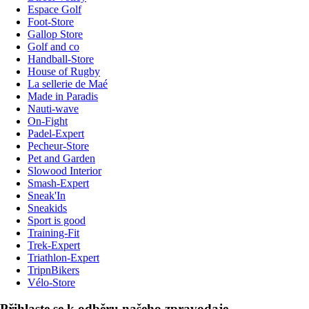
Espace Golf
Foot-Store
Gallop Store
Golf and co
Handball-Store
House of Rugby
La sellerie de Maé
Made in Paradis
Nauti-wave
On-Fight
Padel-Expert
Pecheur-Store
Pet and Garden
Slowood Interior
Smash-Expert
Sneak'In
Sneakids
Sport is good
Training-Fit
Trek-Expert
Triathlon-Expert
TripnBikers
Vélo-Store
Přihlaste se k odběru našeho zpravodaje