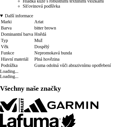
Hladká kůže s robustními textilními vložkami
Síťovinová podšívka
Další informace
Marki
Ariat
Barva
bitter brown
Dominantní barva
Hnědá
Typ
Muž
Věk
Dospělý
Funkce
Nepromokavá bunda
Hlavní materiál
Plná hovězina
Podrážka
Guma odolná vůči abrazivnímu opotřebení
Loading...
Loading...
Všechny naše značky