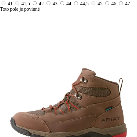
41
41,5
42
43
44
44,5
45
46
47
Toto pole je povinné