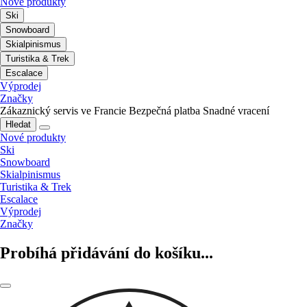
Nové produkty
Ski
Snowboard
Skialpinismus
Turistika & Trek
Escalace
Výprodej
Značky
Zákaznický servis ve Francie
Bezpečná platba
Snadné vracení
Hledat
Nové produkty
Ski
Snowboard
Skialpinismus
Turistika & Trek
Escalace
Výprodej
Značky
Probíhá přidávání do košíku...