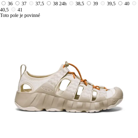
36
37
37,5
38
24h
38,5
39
39,5
40
40,5
41
Toto pole je povinné