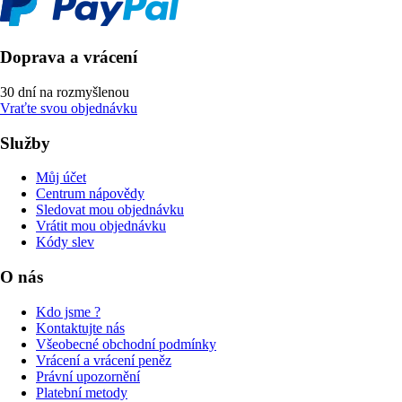
Doprava a vrácení
30 dní na rozmyšlenou
Vraťte svou objednávku
Služby
Můj účet
Centrum nápovědy
Sledovat mou objednávku
Vrátit mou objednávku
Kódy slev
O nás
Kdo jsme ?
Kontaktujte nás
Všeobecné obchodní podmínky
Vrácení a vrácení peněz
Právní upozornění
Platební metody