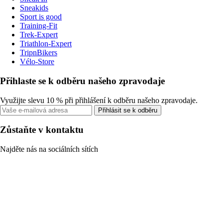
Sneakids
Sport is good
Training-Fit
Trek-Expert
Triathlon-Expert
TripnBikers
Vélo-Store
Přihlaste se k odběru našeho zpravodaje
Využijte slevu 10 % při přihlášení k odběru našeho zpravodaje.
Přihlásit se k odběru
Zůstaňte v kontaktu
Najděte nás na sociálních sítích