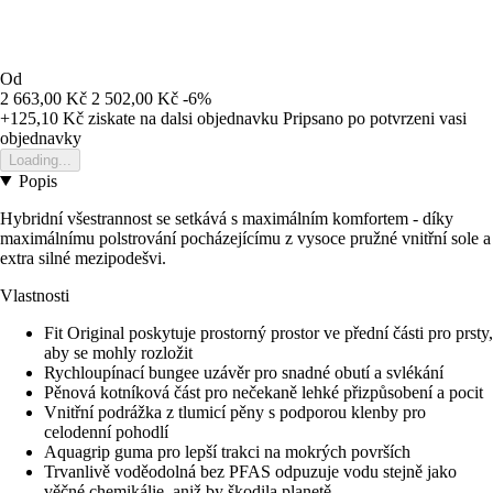
Od
2 663,00 Kč
2 502,00 Kč
-6%
+125,10 Kč
ziskate na dalsi objednavku
Pripsano po potvrzeni vasi
objednavky
Loading...
Popis
Hybridní všestrannost se setkává s maximálním komfortem - díky
maximálnímu polstrování pocházejícímu z vysoce pružné vnitřní sole a
extra silné mezipodešvi.
Vlastnosti
Fit Original poskytuje prostorný prostor ve přední části pro prsty,
aby se mohly rozložit
Rychloupínací bungee uzávěr pro snadné obutí a svlékání
Pěnová kotníková část pro nečekaně lehké přizpůsobení a pocit
Vnitřní podrážka z tlumicí pěny s podporou klenby pro
celodenní pohodlí
Aquagrip guma pro lepší trakci na mokrých površích
Trvanlivě voděodolná bez PFAS odpuzuje vodu stejně jako
věčné chemikálie, aniž by škodila planetě