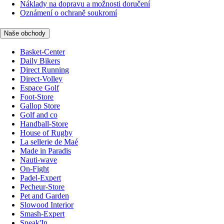
Náklady na dopravu a možnosti doručení
Oznámení o ochraně soukromí
Naše obchody
Basket-Center
Daily Bikers
Direct Running
Direct-Volley
Espace Golf
Foot-Store
Gallop Store
Golf and co
Handball-Store
House of Rugby
La sellerie de Maé
Made in Paradis
Nauti-wave
On-Fight
Padel-Expert
Pecheur-Store
Pet and Garden
Slowood Interior
Smash-Expert
Sneak'In