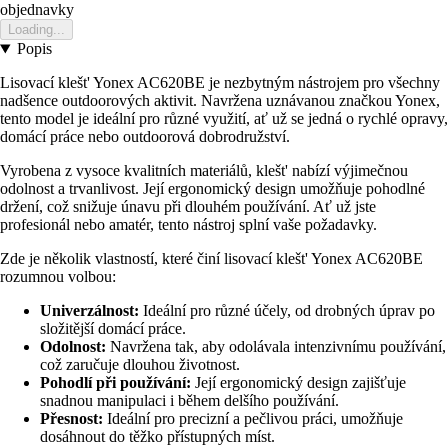
objednavky
Loading...
Popis
Lisovací klešt' Yonex AC620BE je nezbytným nástrojem pro všechny
nadšence outdoorových aktivit. Navržena uznávanou značkou Yonex,
tento model je ideální pro různé využití, ať už se jedná o rychlé opravy,
domácí práce nebo outdoorová dobrodružství.
Vyrobena z vysoce kvalitních materiálů, klešt' nabízí výjimečnou
odolnost a trvanlivost. Její ergonomický design umožňuje pohodlné
držení, což snižuje únavu při dlouhém používání. Ať už jste
profesionál nebo amatér, tento nástroj splní vaše požadavky.
Zde je několik vlastností, které činí lisovací klešt' Yonex AC620BE
rozumnou volbou:
Univerzálnost:
Ideální pro různé účely, od drobných úprav po
složitější domácí práce.
Odolnost:
Navržena tak, aby odolávala intenzivnímu používání,
což zaručuje dlouhou životnost.
Pohodlí při používání:
Její ergonomický design zajišťuje
snadnou manipulaci i během delšího používání.
Přesnost:
Ideální pro precizní a pečlivou práci, umožňuje
dosáhnout do těžko přístupných míst.