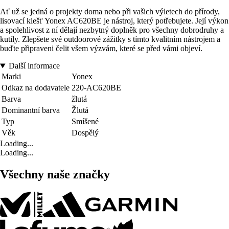
Ať už se jedná o projekty doma nebo při vašich výletech do přírody,
lisovací klešt' Yonex AC620BE je nástroj, který potřebujete. Její výkon
a spolehlivost z ní dělají nezbytný doplněk pro všechny dobrodruhy a
kutily. Zlepšete své outdoorové zážitky s tímto kvalitním nástrojem a
buďte připraveni čelit všem výzvám, které se před vámi objeví.
Další informace
Marki
Yonex
Odkaz na dodavatele
220-AC620BE
Barva
žlutá
Dominantní barva
Žlutá
Typ
Smíšené
Věk
Dospělý
Loading...
Loading...
Všechny naše značky