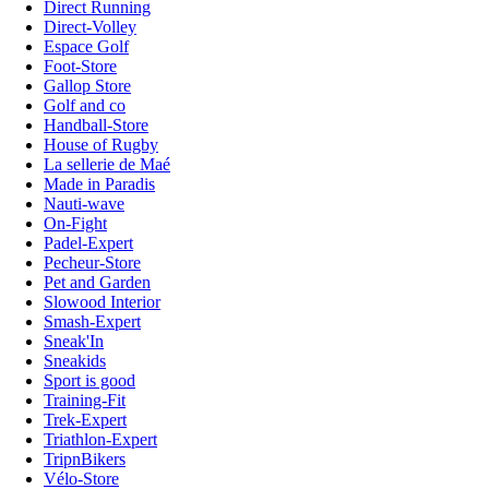
Direct Running
Direct-Volley
Espace Golf
Foot-Store
Gallop Store
Golf and co
Handball-Store
House of Rugby
La sellerie de Maé
Made in Paradis
Nauti-wave
On-Fight
Padel-Expert
Pecheur-Store
Pet and Garden
Slowood Interior
Smash-Expert
Sneak'In
Sneakids
Sport is good
Training-Fit
Trek-Expert
Triathlon-Expert
TripnBikers
Vélo-Store