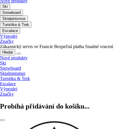
Nové produkty
Ski
Snowboard
Skialpinismus
Turistika & Trek
Escalace
Výprodej
Značky
Zákaznický servis ve Francie
Bezpečná platba
Snadné vracení
Hledat
Nové produkty
Ski
Snowboard
Skialpinismus
Turistika & Trek
Escalace
Výprodej
Značky
Probíhá přidávání do košíku...