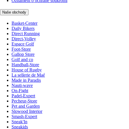
Oznámení o ochraně soukromí
Naše obchody
Basket-Center
Daily Bikers
Direct Running
Direct-Volley
Espace Golf
Foot-Store
Gallop Store
Golf and co
Handball-Store
House of Rugby
La sellerie de Maé
Made in Paradis
Nauti-wave
On-Fight
Padel-Expert
Pecheur-Store
Pet and Garden
Slowood Interior
Smash-Expert
Sneak'In
Sneakids