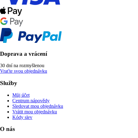
Doprava a vrácení
30 dní na rozmyšlenou
Vraťte svou objednávku
Služby
Můj účet
Centrum nápovědy
Sledovat mou objednávku
Vrátit mou objednávku
Kódy slev
O nás