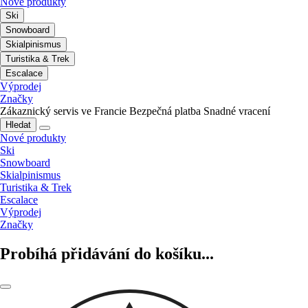
Nové produkty
Ski
Snowboard
Skialpinismus
Turistika & Trek
Escalace
Výprodej
Značky
Zákaznický servis ve Francie
Bezpečná platba
Snadné vracení
Hledat
Nové produkty
Ski
Snowboard
Skialpinismus
Turistika & Trek
Escalace
Výprodej
Značky
Probíhá přidávání do košíku...