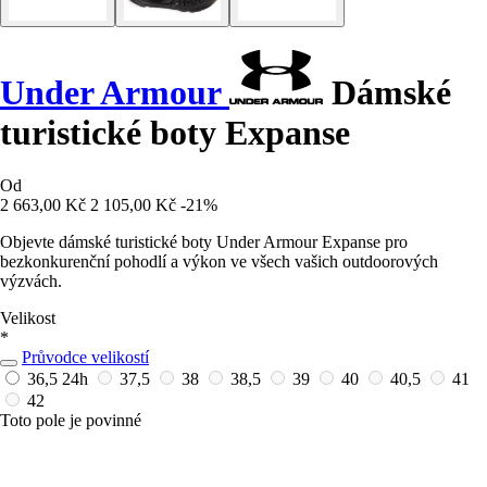
Under Armour
Dámské
turistické boty Expanse
Od
2 663,00 Kč
2 105,00 Kč
-21%
Objevte dámské turistické boty Under Armour Expanse pro
bezkonkurenční pohodlí a výkon ve všech vašich outdoorových
výzvách.
Velikost
*
Průvodce velikostí
36,5
24h
37,5
38
38,5
39
40
40,5
41
42
Toto pole je povinné