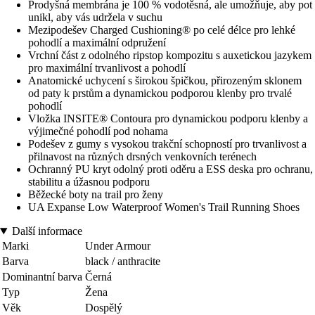
Prodyšná membrána je 100 % vodotěsná, ale umožňuje, aby pot
unikl, aby vás udržela v suchu
Mezipodešev Charged Cushioning® po celé délce pro lehké
pohodlí a maximální odpružení
Vrchní část z odolného ripstop kompozitu s auxetickou jazykem
pro maximální trvanlivost a pohodlí
Anatomické uchycení s širokou špičkou, přirozeným sklonem
od paty k prstům a dynamickou podporou klenby pro trvalé
pohodlí
Vložka INSITE® Contoura pro dynamickou podporu klenby a
výjimečné pohodlí pod nohama
Podešev z gumy s vysokou trakční schopností pro trvanlivost a
přilnavost na různých drsných venkovních terénech
Ochranný PU kryt odolný proti oděru a ESS deska pro ochranu,
stabilitu a úžasnou podporu
Běžecké boty na trail pro ženy
UA Expanse Low Waterproof Women's Trail Running Shoes
Další informace
Marki
Under Armour
Barva
black / anthracite
Dominantní barva
Černá
Typ
Žena
Věk
Dospělý