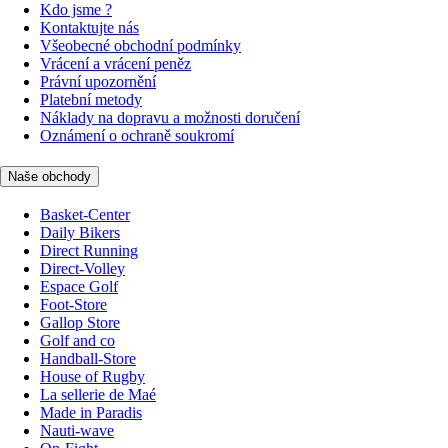
Kdo jsme ?
Kontaktujte nás
Všeobecné obchodní podmínky
Vrácení a vrácení peněz
Právní upozornění
Platební metody
Náklady na dopravu a možnosti doručení
Oznámení o ochraně soukromí
Naše obchody
Basket-Center
Daily Bikers
Direct Running
Direct-Volley
Espace Golf
Foot-Store
Gallop Store
Golf and co
Handball-Store
House of Rugby
La sellerie de Maé
Made in Paradis
Nauti-wave