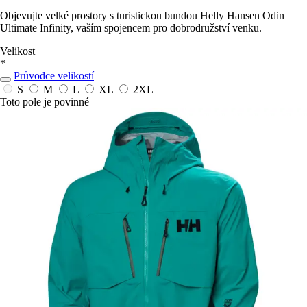
Objevujte velké prostory s turistickou bundou Helly Hansen Odin
Ultimate Infinity, vaším spojencem pro dobrodružství venku.
Velikost
*
Průvodce velikostí
S
M
L
XL
2XL
Toto pole je povinné