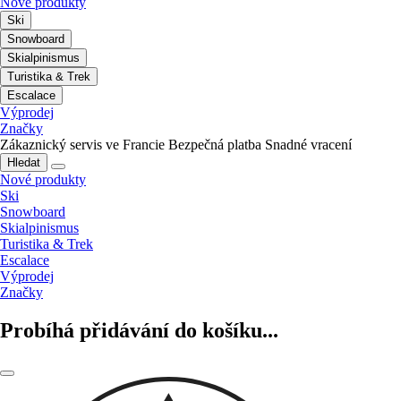
Nové produkty
Ski
Snowboard
Skialpinismus
Turistika & Trek
Escalace
Výprodej
Značky
Zákaznický servis ve Francie
Bezpečná platba
Snadné vracení
Hledat
Nové produkty
Ski
Snowboard
Skialpinismus
Turistika & Trek
Escalace
Výprodej
Značky
Probíhá přidávání do košíku...