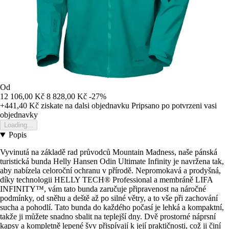
Od
12 106,00 Kč
8 828,00 Kč
-27%
+441,40 Kč
ziskate na dalsi objednavku
Pripsano po potvrzeni vasi
objednavky
Loading...
Popis
Vyvinutá na základě rad průvodců Mountain Madness, naše pánská
turistická bunda Helly Hansen Odin Ultimate Infinity je navržena tak,
aby nabízela celoroční ochranu v přírodě. Nepromokavá a prodyšná,
díky technologii HELLY TECH® Professional a membráně LIFA
INFINITY™, vám tato bunda zaručuje připravenost na náročné
podmínky, od sněhu a deště až po silné větry, a to vše při zachování
sucha a pohodlí. Tato bunda do každého počasí je lehká a kompaktní,
takže ji můžete snadno sbalit na teplejší dny. Dvě prostorné náprsní
kapsy a kompletně lepené švy přispívají k její praktičnosti, což ji činí