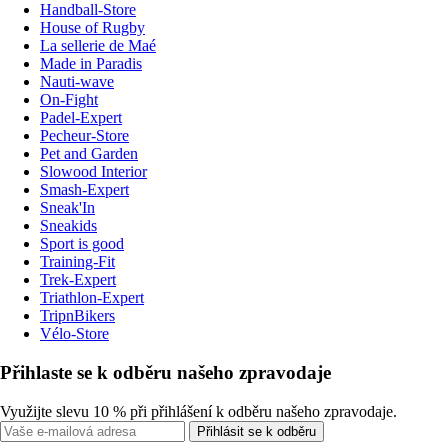
Handball-Store
House of Rugby
La sellerie de Maé
Made in Paradis
Nauti-wave
On-Fight
Padel-Expert
Pecheur-Store
Pet and Garden
Slowood Interior
Smash-Expert
Sneak'In
Sneakids
Sport is good
Training-Fit
Trek-Expert
Triathlon-Expert
TripnBikers
Vélo-Store
Přihlaste se k odběru našeho zpravodaje
Využijte slevu 10 % při přihlášení k odběru našeho zpravodaje.
Přihlásit se k odběru