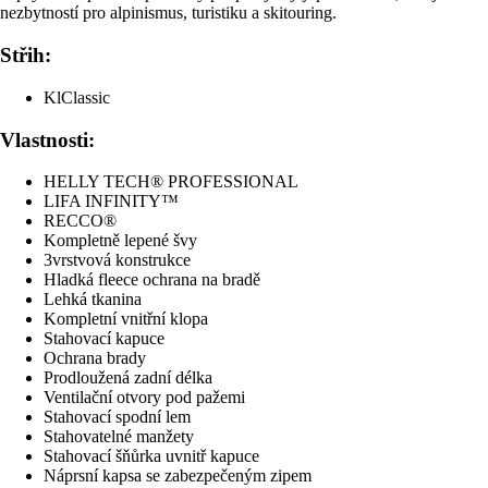
nezbytností pro alpinismus, turistiku a skitouring.
Střih:
KlClassic
Vlastnosti:
HELLY TECH® PROFESSIONAL
LIFA INFINITY™
RECCO®
Kompletně lepené švy
3vrstvová konstrukce
Hladká fleece ochrana na bradě
Lehká tkanina
Kompletní vnitřní klopa
Stahovací kapuce
Ochrana brady
Prodloužená zadní délka
Ventilační otvory pod pažemi
Stahovací spodní lem
Stahovatelné manžety
Stahovací šňůrka uvnitř kapuce
Náprsní kapsa se zabezpečeným zipem