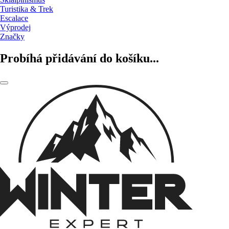
Turistika & Trek
Escalace
Výprodej
Značky
Probíhá přidávání do košíku...