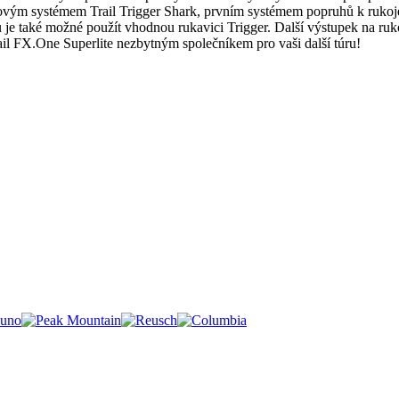
ovým systémem Trail Trigger Shark, prvním systémem popruhů k rukojet
uhu je také možné použít vhodnou rukavici Trigger. Další výstupek na r
ail FX.One Superlite nezbytným společníkem pro vaši další túru!