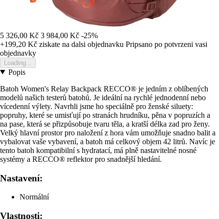
5 326,00 Kč
3 984,00 Kč
-25%
+199,20 Kč
ziskate na dalsi objednavku
Pripsano po potvrzeni vasi
objednavky
Loading...
Popis
Batoh Women's Relay Backpack RECCO® je jedním z oblíbených
modelů našich testerů batohů. Je ideální na rychlé jednodenní nebo
vícedenní výlety. Navrhli jsme ho speciálně pro ženské siluety:
popruhy, které se umisťují po stranách hrudníku, pěna v popruzích a
na pase, která se přizpůsobuje tvaru těla, a kratší délka zad pro ženy.
Velký hlavní prostor pro naložení z hora vám umožňuje snadno balit a
vybalovat vaše vybavení, a batoh má celkový objem 42 litrů. Navíc je
tento batoh kompatibilní s hydratací, má plně nastavitelné nosné
systémy a RECCO® reflektor pro snadnější hledání.
Nastavení:
Normální
Vlastnosti: