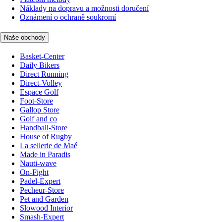
Náklady na dopravu a možnosti doručení
Oznámení o ochraně soukromí
Naše obchody
Basket-Center
Daily Bikers
Direct Running
Direct-Volley
Espace Golf
Foot-Store
Gallop Store
Golf and co
Handball-Store
House of Rugby
La sellerie de Maé
Made in Paradis
Nauti-wave
On-Fight
Padel-Expert
Pecheur-Store
Pet and Garden
Slowood Interior
Smash-Expert