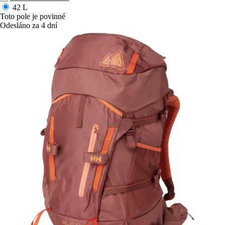
42 L
Toto pole je povinné
Odesláno za 4 dní