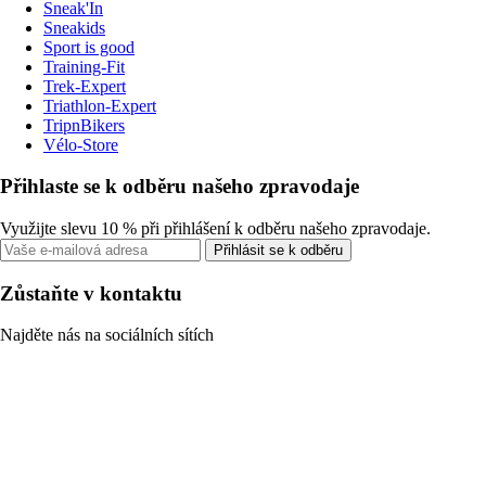
Sneak'In
Sneakids
Sport is good
Training-Fit
Trek-Expert
Triathlon-Expert
TripnBikers
Vélo-Store
Přihlaste se k odběru našeho zpravodaje
Využijte slevu 10 % při přihlášení k odběru našeho zpravodaje.
Přihlásit se k odběru
Zůstaňte v kontaktu
Najděte nás na sociálních sítích