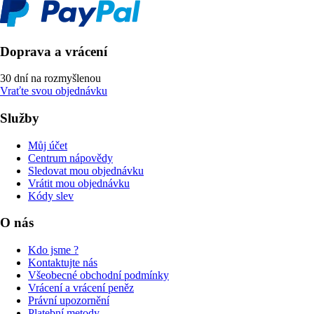
Doprava a vrácení
30 dní na rozmyšlenou
Vraťte svou objednávku
Služby
Můj účet
Centrum nápovědy
Sledovat mou objednávku
Vrátit mou objednávku
Kódy slev
O nás
Kdo jsme ?
Kontaktujte nás
Všeobecné obchodní podmínky
Vrácení a vrácení peněz
Právní upozornění
Platební metody