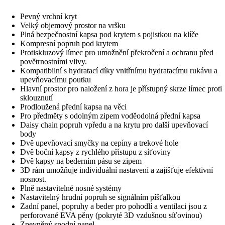
Pevný vrchní kryt
Velký objemový prostor na vršku
Plná bezpečnostní kapsa pod krytem s pojistkou na klíče
Kompresní popruh pod krytem
Protiskluzový límec pro umožnění překročení a ochranu před
povětrnostními vlivy.
Kompatibilní s hydratací díky vnitřnímu hydratacímu rukávu a
upevňovacímu poutku
Hlavní prostor pro naložení z hora je přístupný skrze límec proti
sklouznutí
Prodloužená přední kapsa na věci
Pro předměty s odolným zipem voděodolná přední kapsa
Daisy chain popruh vpředu a na krytu pro další upevňovací
body
Dvě upevňovací smyčky na cepíny a trekové hole
Dvě boční kapsy z rychlého přístupu z síťoviny
Dvě kapsy na bederním pásu se zipem
3D rám umožňuje individuální nastavení a zajišťuje efektivní
nosnost.
Plně nastavitelné nosné systémy
Nastavitelný hrudní popruh se signálním píšťalkou
Zadní panel, popruhy a beder pro pohodlí a ventilaci jsou z
perforované EVA pěny (pokryté 3D vzdušnou síťovinou)
Zpevněný spodní panel