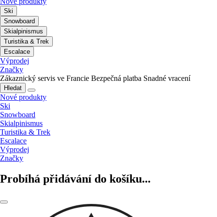
Nové produkty
Ski
Snowboard
Skialpinismus
Turistika & Trek
Escalace
Výprodej
Značky
Zákaznický servis ve Francie
Bezpečná platba
Snadné vracení
Hledat
Nové produkty
Ski
Snowboard
Skialpinismus
Turistika & Trek
Escalace
Výprodej
Značky
Probíhá přidávání do košíku...