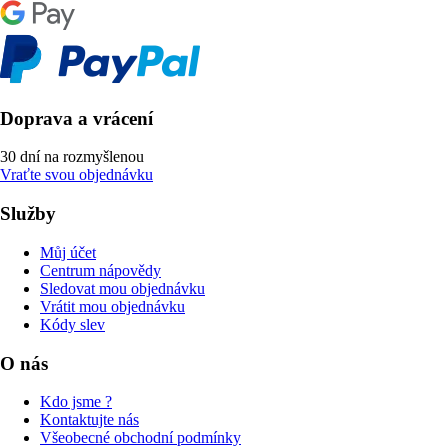
Doprava a vrácení
30 dní na rozmyšlenou
Vraťte svou objednávku
Služby
Můj účet
Centrum nápovědy
Sledovat mou objednávku
Vrátit mou objednávku
Kódy slev
O nás
Kdo jsme ?
Kontaktujte nás
Všeobecné obchodní podmínky