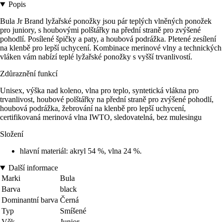
Popis
Bula Jr Brand lyžařské ponožky jsou pár teplých vlněných ponožek
pro juniory, s houbovými polštářky na přední straně pro zvýšené
pohodlí. Posílené špičky a paty, a houbová podrážka. Pletené zesílení
na klenbě pro lepší uchycení. Kombinace merinové vlny a technických
vláken vám nabízí teplé lyžařské ponožky s vyšší trvanlivostí.
Zdůraznění funkcí
Unisex, výška nad koleno, vlna pro teplo, syntetická vlákna pro
trvanlivost, houbové polštářky na přední straně pro zvýšené pohodlí,
houbová podrážka, žebrování na klenbě pro lepší uchycení,
certifikovaná merinová vlna IWTO, sledovatelná, bez mulesingu
Složení
hlavní materiál: akryl 54 %, vlna 24 %.
Další informace
Marki
Bula
Barva
black
Dominantní barva
Černá
Typ
Smíšené
Věk
Junior