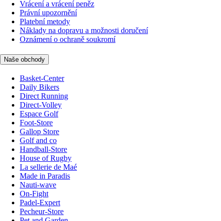
Vrácení a vrácení peněz
Právní upozornění
Platební metody
Náklady na dopravu a možnosti doručení
Oznámení o ochraně soukromí
Naše obchody
Basket-Center
Daily Bikers
Direct Running
Direct-Volley
Espace Golf
Foot-Store
Gallop Store
Golf and co
Handball-Store
House of Rugby
La sellerie de Maé
Made in Paradis
Nauti-wave
On-Fight
Padel-Expert
Pecheur-Store
Pet and Garden