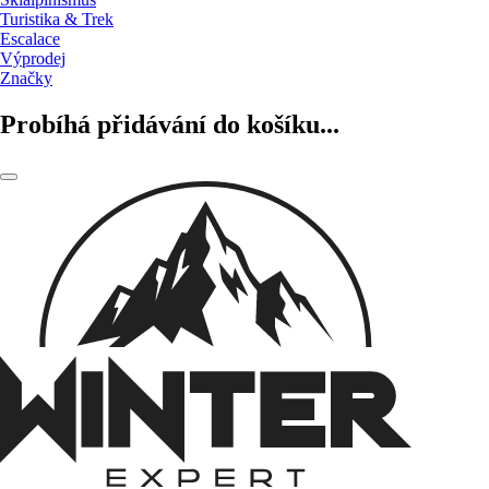
Turistika & Trek
Escalace
Výprodej
Značky
Probíhá přidávání do košíku...