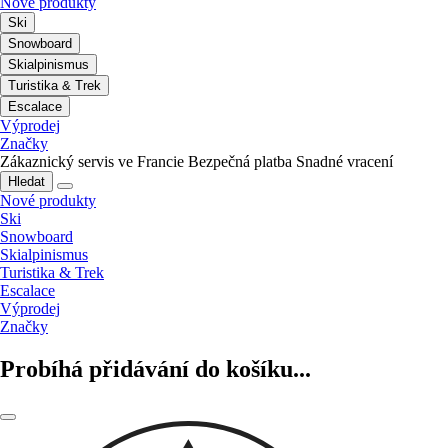
Nové produkty
Ski
Snowboard
Skialpinismus
Turistika & Trek
Escalace
Výprodej
Značky
Zákaznický servis ve Francie
Bezpečná platba
Snadné vracení
Hledat
Nové produkty
Ski
Snowboard
Skialpinismus
Turistika & Trek
Escalace
Výprodej
Značky
Probíhá přidávání do košíku...