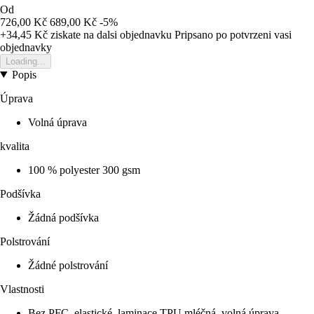
Od
726,00 Kč
689,00 Kč
-5%
+34,45 Kč
ziskate na dalsi objednavku
Pripsano po potvrzeni vasi
objednavky
Loading...
Popis
Úprava
Volná úprava
kvalita
100 % polyester 300 gsm
Podšívka
Žádná podšívka
Polstrování
Žádné polstrování
Vlastnosti
Bez PFC, elastické, laminace TPU mléčná, volná úprava