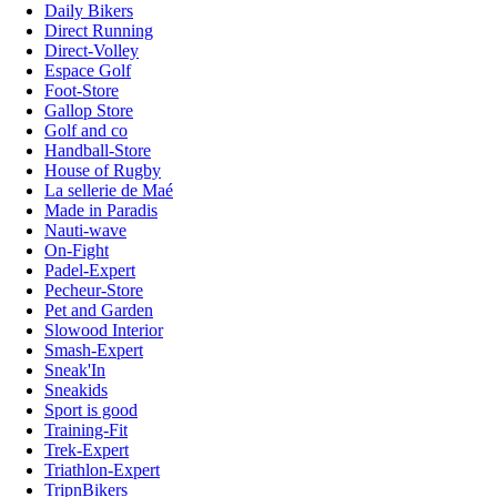
Daily Bikers
Direct Running
Direct-Volley
Espace Golf
Foot-Store
Gallop Store
Golf and co
Handball-Store
House of Rugby
La sellerie de Maé
Made in Paradis
Nauti-wave
On-Fight
Padel-Expert
Pecheur-Store
Pet and Garden
Slowood Interior
Smash-Expert
Sneak'In
Sneakids
Sport is good
Training-Fit
Trek-Expert
Triathlon-Expert
TripnBikers