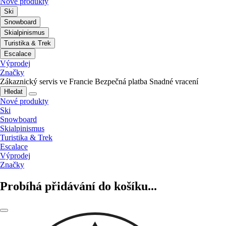
Nové produkty
Ski
Snowboard
Skialpinismus
Turistika & Trek
Escalace
Výprodej
Značky
Zákaznický servis ve Francie
Bezpečná platba
Snadné vracení
Hledat
Nové produkty
Ski
Snowboard
Skialpinismus
Turistika & Trek
Escalace
Výprodej
Značky
Probíhá přidávání do košíku...