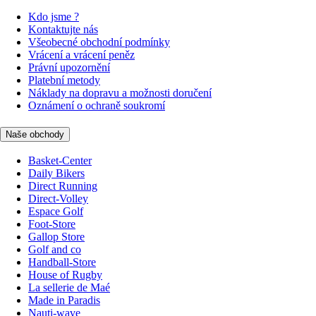
Kdo jsme ?
Kontaktujte nás
Všeobecné obchodní podmínky
Vrácení a vrácení peněz
Právní upozornění
Platební metody
Náklady na dopravu a možnosti doručení
Oznámení o ochraně soukromí
Naše obchody
Basket-Center
Daily Bikers
Direct Running
Direct-Volley
Espace Golf
Foot-Store
Gallop Store
Golf and co
Handball-Store
House of Rugby
La sellerie de Maé
Made in Paradis
Nauti-wave