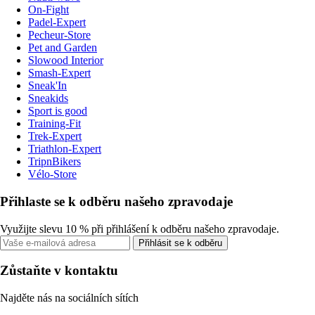
On-Fight
Padel-Expert
Pecheur-Store
Pet and Garden
Slowood Interior
Smash-Expert
Sneak'In
Sneakids
Sport is good
Training-Fit
Trek-Expert
Triathlon-Expert
TripnBikers
Vélo-Store
Přihlaste se k odběru našeho zpravodaje
Využijte slevu 10 % při přihlášení k odběru našeho zpravodaje.
Přihlásit se k odběru
Zůstaňte v kontaktu
Najděte nás na sociálních sítích