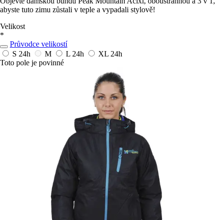
Objevte dámskou bundu Peak Mountain Acixi, oboustrannou a 3 v 1,
abyste tuto zimu zůstali v teple a vypadali stylově!
Velikost
*
Průvodce velikostí
S
24h
M
L
24h
XL
24h
Toto pole je povinné