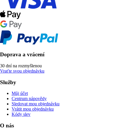
Doprava a vrácení
30 dní na rozmyšlenou
Vraťte svou objednávku
Služby
Můj účet
Centrum nápovědy
Sledovat mou objednávku
Vrátit mou objednávku
Kódy slev
O nás