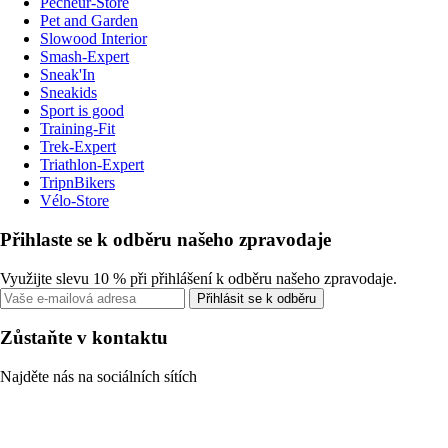
Pecheur-Store
Pet and Garden
Slowood Interior
Smash-Expert
Sneak'In
Sneakids
Sport is good
Training-Fit
Trek-Expert
Triathlon-Expert
TripnBikers
Vélo-Store
Přihlaste se k odběru našeho zpravodaje
Využijte slevu 10 % při přihlášení k odběru našeho zpravodaje.
Přihlásit se k odběru
Zůstaňte v kontaktu
Najděte nás na sociálních sítích