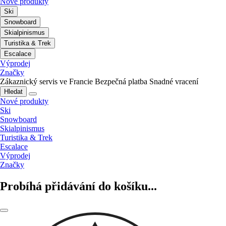
Nové produkty
Ski
Snowboard
Skialpinismus
Turistika & Trek
Escalace
Výprodej
Značky
Zákaznický servis ve Francie
Bezpečná platba
Snadné vracení
Hledat
Nové produkty
Ski
Snowboard
Skialpinismus
Turistika & Trek
Escalace
Výprodej
Značky
Probíhá přidávání do košíku...