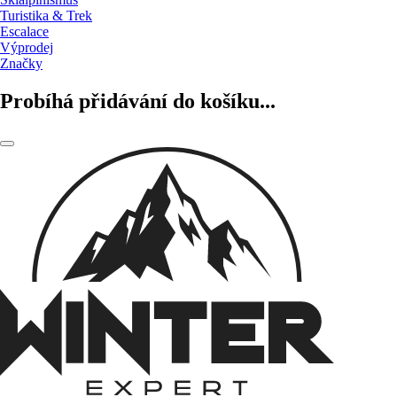
Turistika & Trek
Escalace
Výprodej
Značky
Probíhá přidávání do košíku...