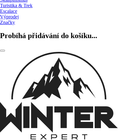
Turistika & Trek
Escalace
Výprodej
Značky
Probíhá přidávání do košíku...