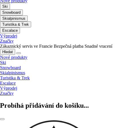
Nové produkty
Ski
Snowboard
Skialpinismus
Turistika & Trek
Escalace
Výprodej
Značky
Zákaznický servis ve Francie
Bezpečná platba
Snadné vracení
Hledat
Nové produkty
Ski
Snowboard
Skialpinismus
Turistika & Trek
Escalace
Výprodej
Značky
Probíhá přidávání do košíku...