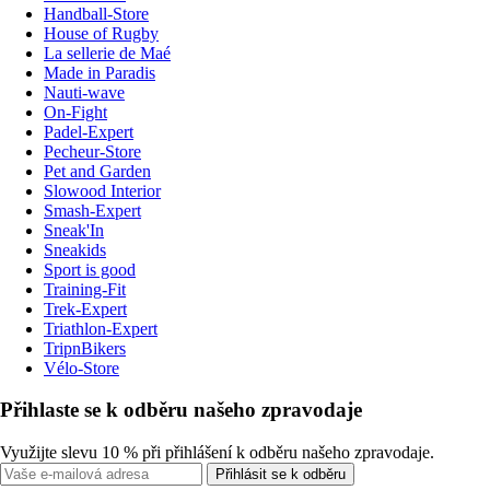
Handball-Store
House of Rugby
La sellerie de Maé
Made in Paradis
Nauti-wave
On-Fight
Padel-Expert
Pecheur-Store
Pet and Garden
Slowood Interior
Smash-Expert
Sneak'In
Sneakids
Sport is good
Training-Fit
Trek-Expert
Triathlon-Expert
TripnBikers
Vélo-Store
Přihlaste se k odběru našeho zpravodaje
Využijte slevu 10 % při přihlášení k odběru našeho zpravodaje.
Přihlásit se k odběru