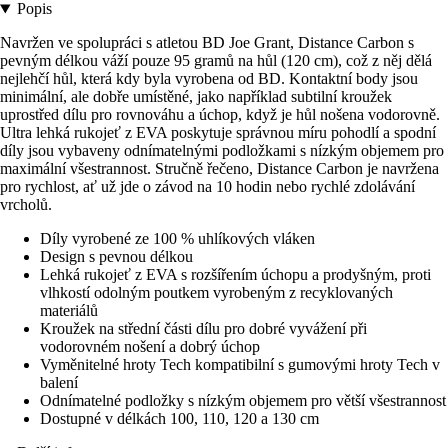
Popis
Navržen ve spolupráci s atletou BD Joe Grant, Distance Carbon s
pevným délkou váží pouze 95 gramů na hůl (120 cm), což z něj dělá
nejlehčí hůl, která kdy byla vyrobena od BD. Kontaktní body jsou
minimální, ale dobře umístěné, jako například subtilní kroužek
uprostřed dílu pro rovnováhu a úchop, když je hůl nošena vodorovně.
Ultra lehká rukojeť z EVA poskytuje správnou míru pohodlí a spodní
díly jsou vybaveny odnímatelnými podložkami s nízkým objemem pro
maximální všestrannost. Stručně řečeno, Distance Carbon je navržena
pro rychlost, ať už jde o závod na 10 hodin nebo rychlé zdolávání
vrcholů.
Díly vyrobené ze 100 % uhlíkových vláken
Design s pevnou délkou
Lehká rukojeť z EVA s rozšířením úchopu a prodyšným, proti
vlhkostí odolným poutkem vyrobeným z recyklovaných
materiálů
Kroužek na střední části dílu pro dobré vyvážení při
vodorovném nošení a dobrý úchop
Vyměnitelné hroty Tech kompatibilní s gumovými hroty Tech v
balení
Odnímatelné podložky s nízkým objemem pro větší všestrannost
Dostupné v délkách 100, 110, 120 a 130 cm