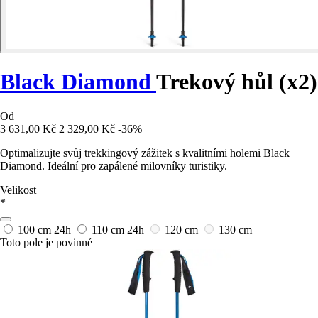
Black Diamond
Trekový hůl (x2)
Od
3 631,00 Kč
2 329,00 Kč
-36%
Optimalizujte svůj trekkingový zážitek s kvalitními holemi Black
Diamond. Ideální pro zapálené milovníky turistiky.
Velikost
*
100 cm
24h
110 cm
24h
120 cm
130 cm
Toto pole je povinné