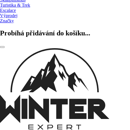
Turistika & Trek
Escalace
Výprodej
Značky
Probíhá přidávání do košíku...