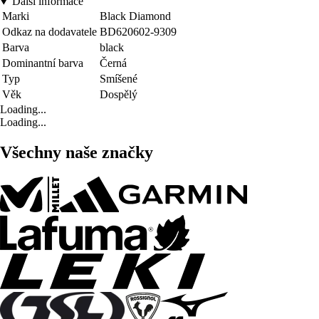
Další informace
Marki
Black Diamond
Odkaz na dodavatele
BD620602-9309
Barva
black
Dominantní barva
Černá
Typ
Smíšené
Věk
Dospělý
Loading...
Loading...
Všechny naše značky