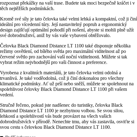
rozpoznat překážky na vaší trase. Budete tak moci bezpečně kráčet i v
těch nejtěžších podmínkách.
Kromě své síly je tato čelovka také velmi lehká a kompaktní, což ji činí
ideální pro vícedenní túry. Její nastavitelný popruh a ergonomický
design zajišťují optimální pohodlí při nošení, abyste si mohli plně užít
své dobrodružství, aniž by vás vaše vybavení obtěžovalo.
Čelovka Black Diamond Distance LT 1100 také disponuje několika
režimy osvětlení, od bílého světla pro maximální viditelnost až po
červené světlo pro zachování vaší noční viditelnosti. Můžete si tak
vybrat režim nejvhodnější pro vaši činnost a preference.
Vyrobena z kvalitních materiálů, je tato čelovka velmi odolná a
trvanlivá. Je také voděodolná, což ji činí dokonalou pro všechny
klimatické podmínky. Ať už prší nebo sněží, můžete se spolehnout na
spolehlivost čelovky Black Diamond Distance LT 1100 při vašem
vedení.
Stručně řečeno, pokud jste nadšenec do turistiky, čelovka Black
Diamond Distance LT 1100 je nezbytnou volbou. Se svou silou,
lehkostí a spolehlivostí vás bude provázet na všech vašich
dobrodružstvích v přírodě. Nenechte tmu, aby vás zastavila, osviťte si
svou cestu s čelovkou Black Diamond Distance LT 1100.