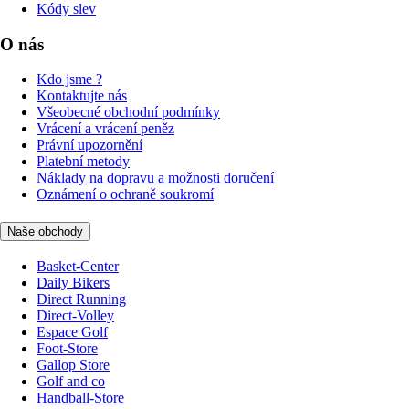
Kódy slev
O nás
Kdo jsme ?
Kontaktujte nás
Všeobecné obchodní podmínky
Vrácení a vrácení peněz
Právní upozornění
Platební metody
Náklady na dopravu a možnosti doručení
Oznámení o ochraně soukromí
Naše obchody
Basket-Center
Daily Bikers
Direct Running
Direct-Volley
Espace Golf
Foot-Store
Gallop Store
Golf and co
Handball-Store