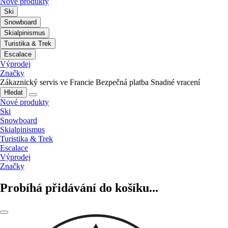
Nové produkty
Ski
Snowboard
Skialpinismus
Turistika & Trek
Escalace
Výprodej
Značky
Zákaznický servis ve Francie
Bezpečná platba
Snadné vracení
Hledat
Nové produkty
Ski
Snowboard
Skialpinismus
Turistika & Trek
Escalace
Výprodej
Značky
Probíhá přidávání do košíku...