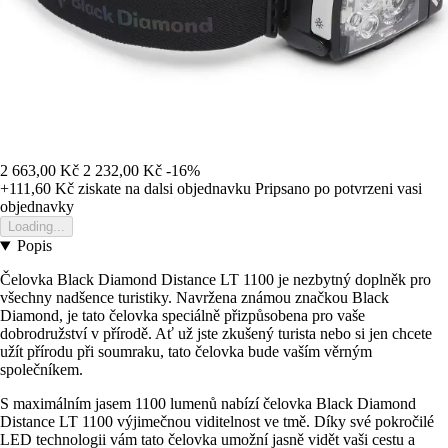
2 663,00 Kč
2 232,00 Kč
-16%
+111,60 Kč
ziskate na dalsi objednavku
Pripsano po potvrzeni vasi
objednavky
Loading...
Popis
Čelovka Black Diamond Distance LT 1100 je nezbytný doplněk pro
všechny nadšence turistiky. Navržena známou značkou Black
Diamond, je tato čelovka speciálně přizpůsobena pro vaše
dobrodružství v přírodě. Ať už jste zkušený turista nebo si jen chcete
užít přírodu při soumraku, tato čelovka bude vaším věrným
společníkem.
S maximálním jasem 1100 lumenů nabízí čelovka Black Diamond
Distance LT 1100 výjimečnou viditelnost ve tmě. Díky své pokročilé
LED technologii vám tato čelovka umožní jasně vidět vaši cestu a