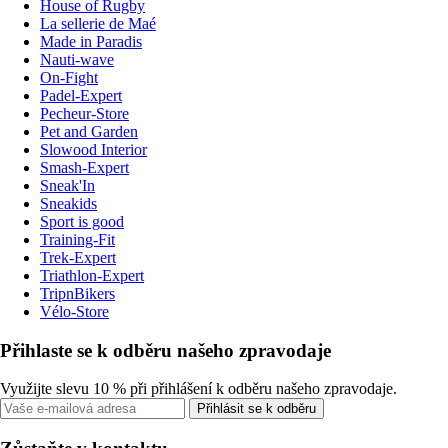
House of Rugby
La sellerie de Maé
Made in Paradis
Nauti-wave
On-Fight
Padel-Expert
Pecheur-Store
Pet and Garden
Slowood Interior
Smash-Expert
Sneak'In
Sneakids
Sport is good
Training-Fit
Trek-Expert
Triathlon-Expert
TripnBikers
Vélo-Store
Přihlaste se k odběru našeho zpravodaje
Využijte slevu 10 % při přihlášení k odběru našeho zpravodaje.
Přihlásit se k odběru