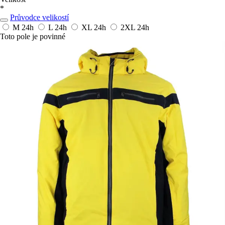
*
Průvodce velikostí
M
24h
L
24h
XL
24h
2XL
24h
Toto pole je povinné