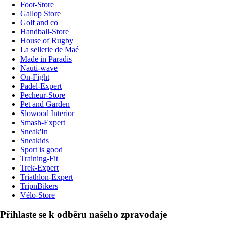
Foot-Store
Gallop Store
Golf and co
Handball-Store
House of Rugby
La sellerie de Maé
Made in Paradis
Nauti-wave
On-Fight
Padel-Expert
Pecheur-Store
Pet and Garden
Slowood Interior
Smash-Expert
Sneak'In
Sneakids
Sport is good
Training-Fit
Trek-Expert
Triathlon-Expert
TripnBikers
Vélo-Store
Přihlaste se k odběru našeho zpravodaje