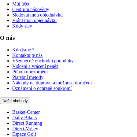
Můj účet
Centrum nápovědy
Sledovat mou objednávku
Vrátit mou objednávku
Kódy slev
O nás
Kdo jsme ?
Kontaktujte nás
Všeobecné obchodní podmínky
Vrácení a vrácení peněz
Právní upozornění
Platební metody
Náklady na dopravu a možnosti doručení
Oznámení o ochraně soukromí
Naše obchody
Basket-Center
Daily Bikers
Direct Running
Direct-Volley
Espace Golf