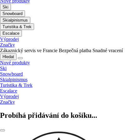
Nové produkty
Ski
Snowboard
Skialpinismus
Turistika & Trek
Escalace
Výprodej
Značky
Zákaznický servis ve Francie
Bezpečná platba
Snadné vracení
Hledat
Nové produkty
Ski
Snowboard
Skialpinismus
Turistika & Trek
Escalace
Výprodej
Značky
Probíhá přidávání do košíku...