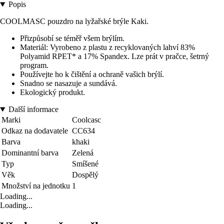
Popis
COOLMASC pouzdro na lyžařské brýle Kaki.
Přizpůsobí se téměř všem brýlím.
Materiál: Vyrobeno z plastu z recyklovaných lahví 83%
Polyamid RPET* a 17% Spandex. Lze prát v pračce, šetrný
program.
Používejte ho k čištění a ochraně vašich brýlí.
Snadno se nasazuje a sundává.
Ekologický produkt.
Další informace
Marki
Coolcasc
Odkaz na dodavatele
CC634
Barva
khaki
Dominantní barva
Zelená
Typ
Smíšené
Věk
Dospělý
Množství na jednotku
1
Loading...
Loading...