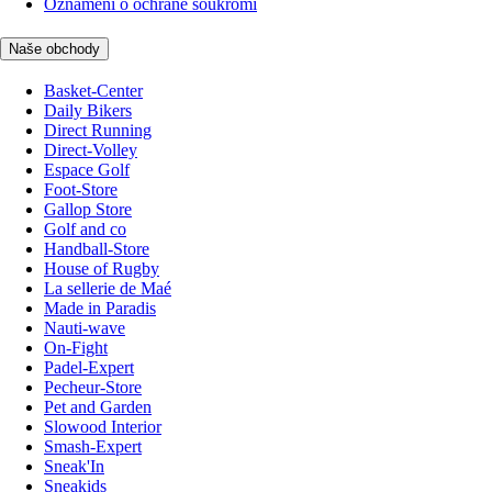
Oznámení o ochraně soukromí
Naše obchody
Basket-Center
Daily Bikers
Direct Running
Direct-Volley
Espace Golf
Foot-Store
Gallop Store
Golf and co
Handball-Store
House of Rugby
La sellerie de Maé
Made in Paradis
Nauti-wave
On-Fight
Padel-Expert
Pecheur-Store
Pet and Garden
Slowood Interior
Smash-Expert
Sneak'In
Sneakids