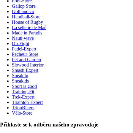
Foot-Store
Gallop Store
Golf and co
Handball-Store
House of Rugby
La sellerie de Maé
Made in Paradis
Nauti-wave
On-Fight
Padel-Expert
Pecheur-Store
Pet and Garden
Slowood Interior
Smash-Expert
Sneak'In
Sneakids
Sport is good
Training-Fit
Trek-Expert
Triathlon-Expert
TripnBikers
Vélo-Store
Přihlaste se k odběru našeho zpravodaje