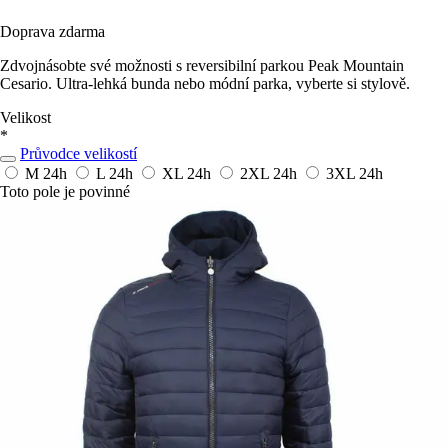
Doprava zdarma
Zdvojnásobte své možnosti s reversibilní parkou Peak Mountain
Cesario. Ultra-lehká bunda nebo módní parka, vyberte si stylově.
Velikost
*
Průvodce velikostí
M
24h
L
24h
XL
24h
2XL
24h
3XL
24h
Toto pole je povinné