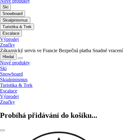
Nové produkty
Ski
Snowboard
Skialpinismus
Turistika & Trek
Escalace
Výprodej
Značky
Zákaznický servis ve Francie
Bezpečná platba
Snadné vracení
Hledat
Nové produkty
Ski
Snowboard
Skialpinismus
Turistika & Trek
Escalace
Výprodej
Značky
Probíhá přidávání do košíku...