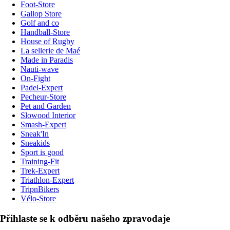
Foot-Store
Gallop Store
Golf and co
Handball-Store
House of Rugby
La sellerie de Maé
Made in Paradis
Nauti-wave
On-Fight
Padel-Expert
Pecheur-Store
Pet and Garden
Slowood Interior
Smash-Expert
Sneak'In
Sneakids
Sport is good
Training-Fit
Trek-Expert
Triathlon-Expert
TripnBikers
Vélo-Store
Přihlaste se k odběru našeho zpravodaje