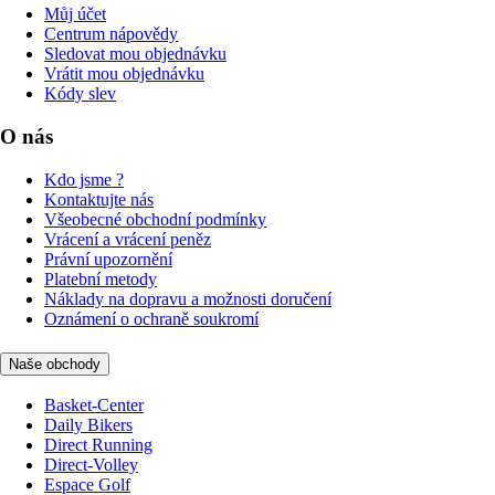
Můj účet
Centrum nápovědy
Sledovat mou objednávku
Vrátit mou objednávku
Kódy slev
O nás
Kdo jsme ?
Kontaktujte nás
Všeobecné obchodní podmínky
Vrácení a vrácení peněz
Právní upozornění
Platební metody
Náklady na dopravu a možnosti doručení
Oznámení o ochraně soukromí
Naše obchody
Basket-Center
Daily Bikers
Direct Running
Direct-Volley
Espace Golf