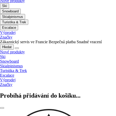
Nové produkty
Ski
Snowboard
Skialpinismus
Turistika & Trek
Escalace
Výprodej
Značky
Zákaznický servis ve Francie
Bezpečná platba
Snadné vracení
Hledat
Nové produkty
Ski
Snowboard
Skialpinismus
Turistika & Trek
Escalace
Výprodej
Značky
Probíhá přidávání do košíku...