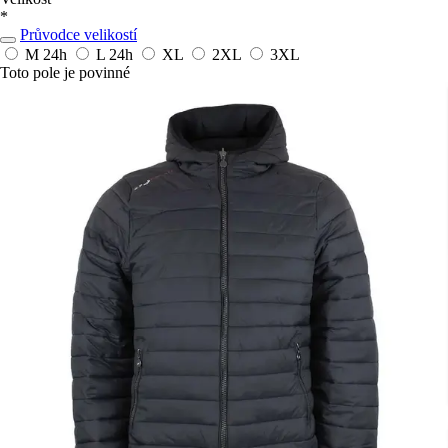
*
Průvodce velikostí
M
24h
L
24h
XL
2XL
3XL
Toto pole je povinné