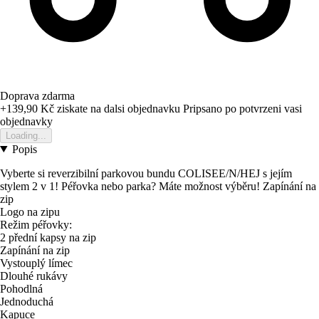
Doprava zdarma
+139,90 Kč
ziskate na dalsi objednavku
Pripsano po potvrzeni vasi
objednavky
Loading...
Popis
Vyberte si reverzibilní parkovou bundu COLISEE/N/HEJ s jejím
stylem 2 v 1! Péřovka nebo parka? Máte možnost výběru! Zapínání na
zip
Logo na zipu
Režim péřovky:
2 přední kapsy na zip
Zapínání na zip
Vystouplý límec
Dlouhé rukávy
Pohodlná
Jednoduchá
Kapuce