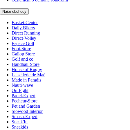
Naše obchody
Basket-Center
Daily Bikers
Direct Running
Direct-Volley
Espace Golf
Foot-Store
Gallop Store
Golf and co
Handball-Store
House of Rugby
La sellerie de Maé
Made in Paradis
Nauti-wave
On-Fight
Padel-Expert
Pecheur-Store
Pet and Garden
Slowood Interior
Smash-Expert
Sneak'In
Sneakids