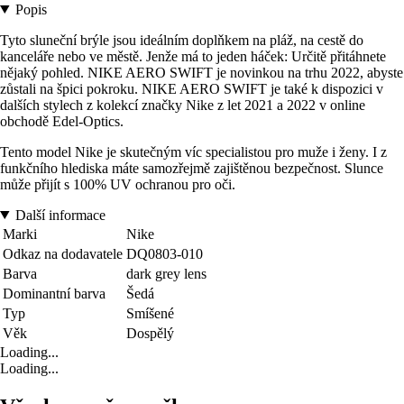
Popis
Tyto sluneční brýle jsou ideálním doplňkem na pláž, na cestě do
kanceláře nebo ve městě. Jenže má to jeden háček: Určitě přitáhnete
nějaký pohled. NIKE AERO SWIFT je novinkou na trhu 2022, abyste
zůstali na špici pokroku. NIKE AERO SWIFT je také k dispozici v
dalších stylech z kolekcí značky Nike z let 2021 a 2022 v online
obchodě Edel-Optics.
Tento model Nike je skutečným víc specialistou pro muže i ženy. I z
funkčního hlediska máte samozřejmě zajištěnou bezpečnost. Slunce
může přijít s 100% UV ochranou pro oči.
Další informace
Marki
Nike
Odkaz na dodavatele
DQ0803-010
Barva
dark grey lens
Dominantní barva
Šedá
Typ
Smíšené
Věk
Dospělý
Loading...
Loading...