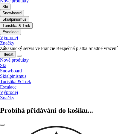
Nové produkty
Ski
Snowboard
Skialpinismus
Turistika & Trek
Escalace
Výprodej
Značky
Zákaznický servis ve Francie
Bezpečná platba
Snadné vracení
Hledat
Nové produkty
Ski
Snowboard
Skialpinismus
Turistika & Trek
Escalace
Výprodej
Značky
Probíhá přidávání do košíku...