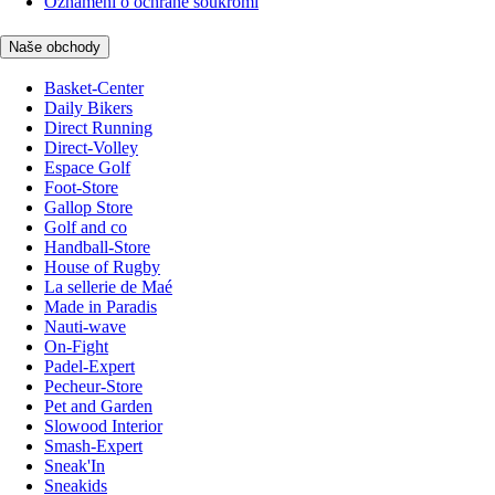
Oznámení o ochraně soukromí
Naše obchody
Basket-Center
Daily Bikers
Direct Running
Direct-Volley
Espace Golf
Foot-Store
Gallop Store
Golf and co
Handball-Store
House of Rugby
La sellerie de Maé
Made in Paradis
Nauti-wave
On-Fight
Padel-Expert
Pecheur-Store
Pet and Garden
Slowood Interior
Smash-Expert
Sneak'In
Sneakids