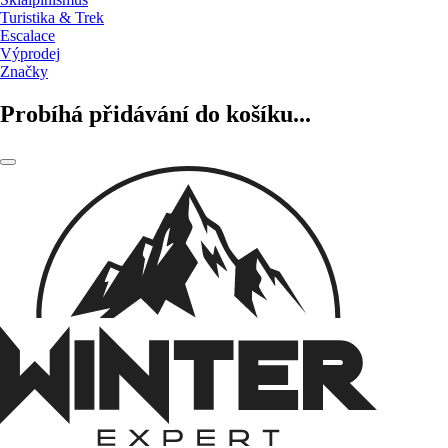
Turistika & Trek
Escalace
Výprodej
Značky
Probíhá přidávání do košíku...