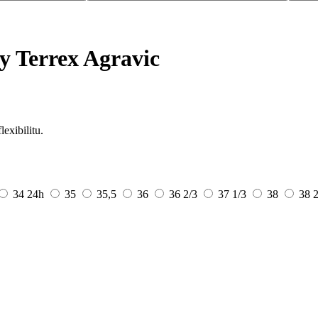
ty Terrex Agravic
exibilitu.
34
24h
35
35,5
36
36 2/3
37 1/3
38
38 2