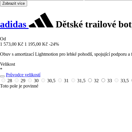
Zobrazit více
adidas
Dětské trailové bo
Od
1 573,00 Kč
1 195,00 Kč
-24%
Obuv s amortizací Lightmotion pro lehké pohodlí, spojující podporu a fl
Velikost
*
Průvodce velikostí
28
29
30
30,5
31
31,5
32
33
33,5
Toto pole je povinné