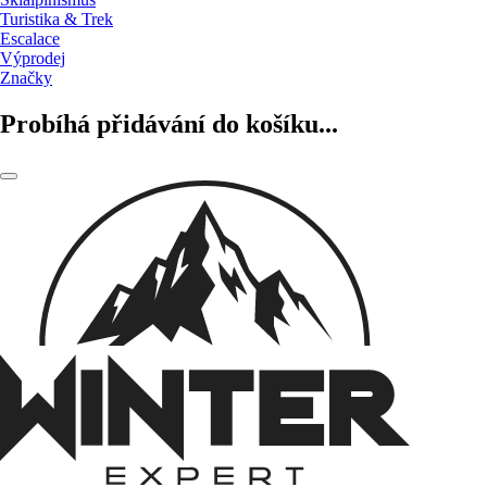
Turistika & Trek
Escalace
Výprodej
Značky
Probíhá přidávání do košíku...