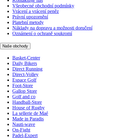
Kontaktujte nás
Všeobecné obchodní podmínky
Vrácení a vrácení peněz
Právní upozornění
Platební metody
Náklady na dopravu a možnosti doručení
Oznámení o ochraně soukromí
Naše obchody
Basket-Center
Daily Bikers
Direct Running
Direct-Volley
Espace Golf
Foot-Store
Gallop Store
Golf and co
Handball-Store
House of Rugby
La sellerie de Maé
Made in Paradis
Nauti-wave
On-Fight
Padel-Expert