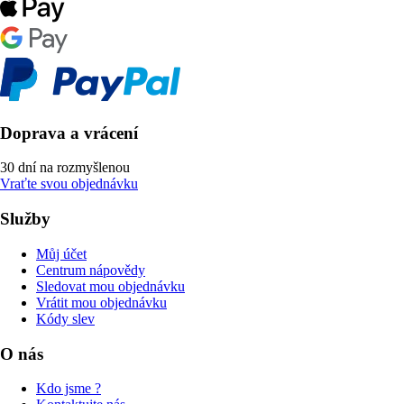
Doprava a vrácení
30 dní na rozmyšlenou
Vraťte svou objednávku
Služby
Můj účet
Centrum nápovědy
Sledovat mou objednávku
Vrátit mou objednávku
Kódy slev
O nás
Kdo jsme ?