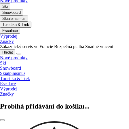
Nové produkty
Ski
Snowboard
Skialpinismus
Turistika & Trek
Escalace
Výprodej
Značky
Zákaznický servis ve Francie
Bezpečná platba
Snadné vracení
Hledat
Nové produkty
Ski
Snowboard
Skialpinismus
Turistika & Trek
Escalace
Výprodej
Značky
Probíhá přidávání do košíku...