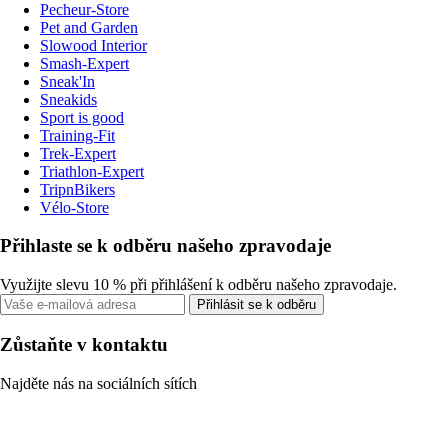
Pecheur-Store
Pet and Garden
Slowood Interior
Smash-Expert
Sneak'In
Sneakids
Sport is good
Training-Fit
Trek-Expert
Triathlon-Expert
TripnBikers
Vélo-Store
Přihlaste se k odběru našeho zpravodaje
Využijte slevu 10 % při přihlášení k odběru našeho zpravodaje.
Přihlásit se k odběru
Zůstaňte v kontaktu
Najděte nás na sociálních sítích