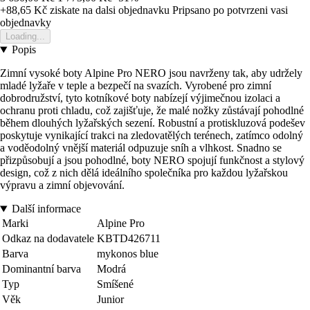
+88,65 Kč
ziskate na dalsi objednavku
Pripsano po potvrzeni vasi
objednavky
Loading...
Popis
Zimní vysoké boty Alpine Pro NERO jsou navrženy tak, aby udržely
mladé lyžaře v teple a bezpečí na svazích. Vyrobené pro zimní
dobrodružství, tyto kotníkové boty nabízejí výjimečnou izolaci a
ochranu proti chladu, což zajišťuje, že malé nožky zůstávají pohodlné
během dlouhých lyžařských sezení. Robustní a protiskluzová podešev
poskytuje vynikající trakci na zledovatělých terénech, zatímco odolný
a voděodolný vnější materiál odpuzuje sníh a vlhkost. Snadno se
přizpůsobují a jsou pohodlné, boty NERO spojují funkčnost a stylový
design, což z nich dělá ideálního společníka pro každou lyžařskou
výpravu a zimní objevování.
Další informace
Marki
Alpine Pro
Odkaz na dodavatele
KBTD426711
Barva
mykonos blue
Dominantní barva
Modrá
Typ
Smíšené
Věk
Junior