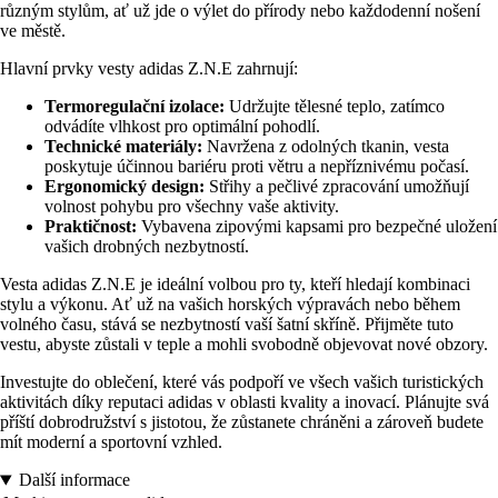
různým stylům, ať už jde o výlet do přírody nebo každodenní nošení
ve městě.
Hlavní prvky vesty adidas Z.N.E zahrnují:
Termoregulační izolace:
Udržujte tělesné teplo, zatímco
odvádíte vlhkost pro optimální pohodlí.
Technické materiály:
Navržena z odolných tkanin, vesta
poskytuje účinnou bariéru proti větru a nepříznivému počasí.
Ergonomický design:
Střihy a pečlivé zpracování umožňují
volnost pohybu pro všechny vaše aktivity.
Praktičnost:
Vybavena zipovými kapsami pro bezpečné uložení
vašich drobných nezbytností.
Vesta adidas Z.N.E je ideální volbou pro ty, kteří hledají kombinaci
stylu a výkonu. Ať už na vašich horských výpravách nebo během
volného času, stává se nezbytností vaší šatní skříně. Přijměte tuto
vestu, abyste zůstali v teple a mohli svobodně objevovat nové obzory.
Investujte do oblečení, které vás podpoří ve všech vašich turistických
aktivitách díky reputaci adidas v oblasti kvality a inovací. Plánujte svá
příští dobrodružství s jistotou, že zůstanete chráněni a zároveň budete
mít moderní a sportovní vzhled.
Další informace