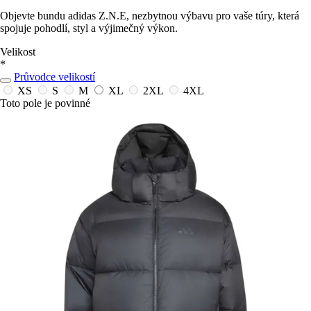
Objevte bundu adidas Z.N.E, nezbytnou výbavu pro vaše túry, která
spojuje pohodlí, styl a výjimečný výkon.
Velikost
*
Průvodce velikostí
XS
S
M
XL
2XL
4XL
Toto pole je povinné