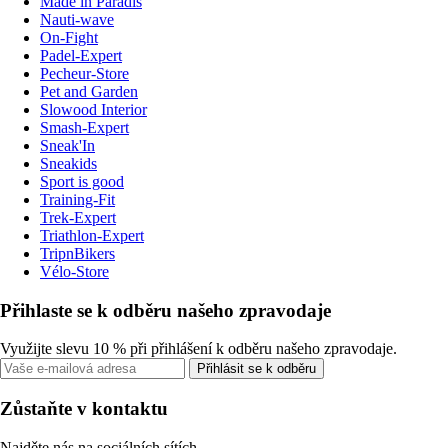
Made in Paradis
Nauti-wave
On-Fight
Padel-Expert
Pecheur-Store
Pet and Garden
Slowood Interior
Smash-Expert
Sneak'In
Sneakids
Sport is good
Training-Fit
Trek-Expert
Triathlon-Expert
TripnBikers
Vélo-Store
Přihlaste se k odběru našeho zpravodaje
Využijte slevu 10 % při přihlášení k odběru našeho zpravodaje.
Přihlásit se k odběru
Zůstaňte v kontaktu
Najděte nás na sociálních sítích