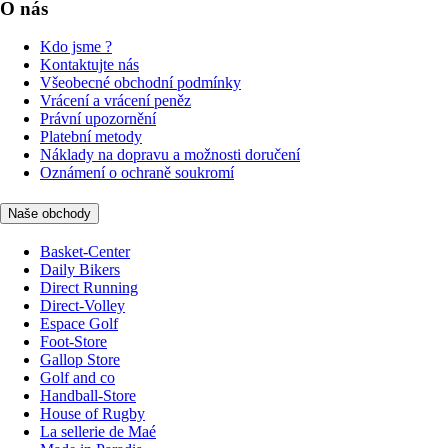
O nás
Kdo jsme ?
Kontaktujte nás
Všeobecné obchodní podmínky
Vrácení a vrácení peněz
Právní upozornění
Platební metody
Náklady na dopravu a možnosti doručení
Oznámení o ochraně soukromí
Naše obchody
Basket-Center
Daily Bikers
Direct Running
Direct-Volley
Espace Golf
Foot-Store
Gallop Store
Golf and co
Handball-Store
House of Rugby
La sellerie de Maé