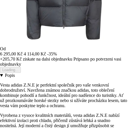
Od
6 295,00 Kč
4 114,00 Kč
-35%
+205,70 Kč
ziskate na dalsi objednavku
Pripsano po potvrzeni vasi
objednavky
Loading...
Popis
Vesta adidas Z.N.E je perfektní společník pro vaše venkovní
dobrodružství. Navržena známou značkou adidas, toto oblečení
kombinuje pohodlí a funkčnost, ideální pro nadšence do turistiky. Ať
už prozkoumáváte horské stezky nebo si užíváte procházku lesem, tato
vesta vám poskytne teplo a ochranu.
Vyrobena z vysoce kvalitních materiálů, vesta adidas Z.N.E nabízí
efektivní izolaci proti chladu, přičemž zůstává lehká a snadno
nositelná. Její moderní a čistý design jí umožňuje přizpůsobit se