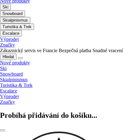
Nové produkty
Ski
Snowboard
Skialpinismus
Turistika & Trek
Escalace
Výprodej
Značky
Zákaznický servis ve Francie
Bezpečná platba
Snadné vracení
Hledat
Nové produkty
Ski
Snowboard
Skialpinismus
Turistika & Trek
Escalace
Výprodej
Značky
Probíhá přidávání do košíku...