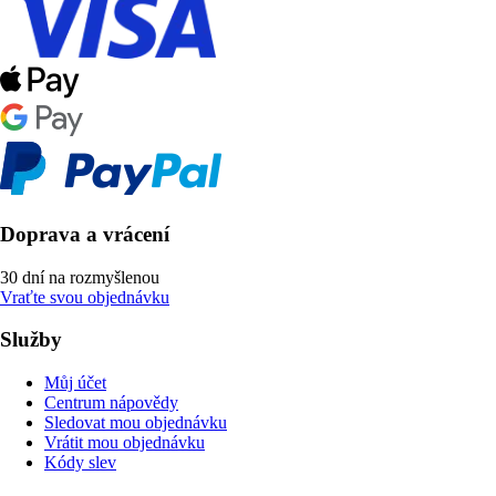
Doprava a vrácení
30 dní na rozmyšlenou
Vraťte svou objednávku
Služby
Můj účet
Centrum nápovědy
Sledovat mou objednávku
Vrátit mou objednávku
Kódy slev