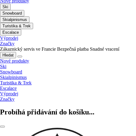
Nové produkty
Ski
Snowboard
Skialpinismus
Turistika & Trek
Escalace
Výprodej
Značky
Zákaznický servis ve Francie
Bezpečná platba
Snadné vracení
Hledat
Nové produkty
Ski
Snowboard
Skialpinismus
Turistika & Trek
Escalace
Výprodej
Značky
Probíhá přidávání do košíku...