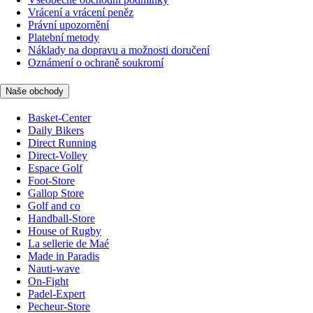
Vrácení a vrácení peněz
Právní upozornění
Platební metody
Náklady na dopravu a možnosti doručení
Oznámení o ochraně soukromí
Naše obchody
Basket-Center
Daily Bikers
Direct Running
Direct-Volley
Espace Golf
Foot-Store
Gallop Store
Golf and co
Handball-Store
House of Rugby
La sellerie de Maé
Made in Paradis
Nauti-wave
On-Fight
Padel-Expert
Pecheur-Store