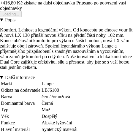
+416,80 Kč
ziskate na dalsi objednavku
Pripsano po potvrzeni vasi
objednavky
Loading...
Popis
Komfort, Lehkost a legendární výkon. Od konceptu po choose your fit
é, nová LX 130 přináší novou šířku na přední části nohy, 102 mm.
Konec obětování komfortu pro výkon u širších nohou, nová LX vám
zajišťuje obojí zároveň. Spojení legendárního výkonu Lange a
příjemnějšího přizpůsobení s snadným nazouváním a vyzouváním,
vám zaručuje komfort po celý den. Naše inovativní a lehká konstrukce
Dual Core zajišťuje efektivitu, sílu a přesnost, aby jste se s vaší botou
stali jedním celkem.
Další informace
Marki
Lange
Odkaz na dodavatele
LBJ6100
Barva
černá/oranžová
Dominantní barva
Černá
Typ
Muž
Věk
Dospělý
Funkce
Alpské lyžování
Hlavní materiál
Syntetický materiál