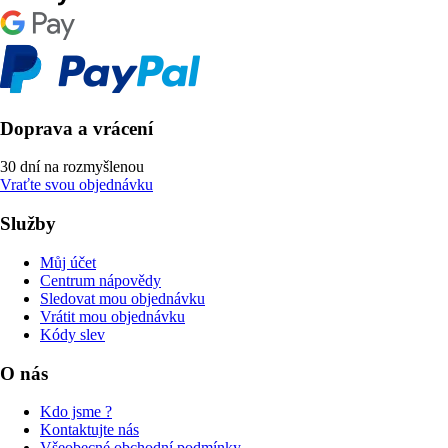
Doprava a vrácení
30 dní na rozmyšlenou
Vraťte svou objednávku
Služby
Můj účet
Centrum nápovědy
Sledovat mou objednávku
Vrátit mou objednávku
Kódy slev
O nás
Kdo jsme ?
Kontaktujte nás
Všeobecné obchodní podmínky