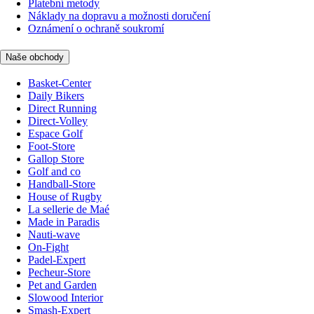
Platební metody
Náklady na dopravu a možnosti doručení
Oznámení o ochraně soukromí
Naše obchody
Basket-Center
Daily Bikers
Direct Running
Direct-Volley
Espace Golf
Foot-Store
Gallop Store
Golf and co
Handball-Store
House of Rugby
La sellerie de Maé
Made in Paradis
Nauti-wave
On-Fight
Padel-Expert
Pecheur-Store
Pet and Garden
Slowood Interior
Smash-Expert