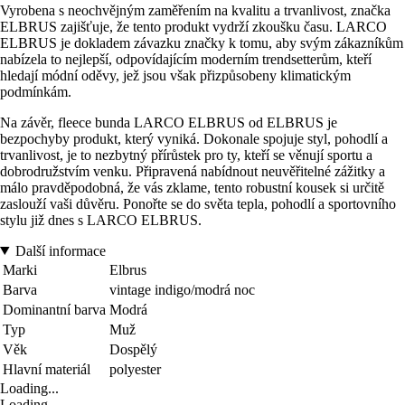
Vyrobena s neochvějným zaměřením na kvalitu a trvanlivost, značka
ELBRUS zajišťuje, že tento produkt vydrží zkoušku času. LARCO
ELBRUS je dokladem závazku značky k tomu, aby svým zákazníkům
nabízela to nejlepší, odpovídajícím moderním trendsetterům, kteří
hledají módní oděvy, jež jsou však přizpůsobeny klimatickým
podmínkám.
Na závěr, fleece bunda LARCO ELBRUS od ELBRUS je
bezpochyby produkt, který vyniká. Dokonale spojuje styl, pohodlí a
trvanlivost, je to nezbytný přírůstek pro ty, kteří se věnují sportu a
dobrodružstvím venku. Připravená nabídnout neuvěřitelné zážitky a
málo pravděpodobná, že vás zklame, tento robustní kousek si určitě
zaslouží vaši důvěru. Ponořte se do světa tepla, pohodlí a sportovního
stylu již dnes s LARCO ELBRUS.
Další informace
Marki
Elbrus
Barva
vintage indigo/modrá noc
Dominantní barva
Modrá
Typ
Muž
Věk
Dospělý
Hlavní materiál
polyester
Loading...
Loading...