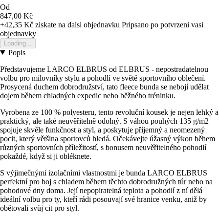
Od
847,00 Kč
+42,35 Kč
ziskate na dalsi objednavku
Pripsano po potvrzeni vasi
objednavky
Loading...
Popis
Představujeme LARCO ELBRUS od ELBRUS - nepostradatelnou
volbu pro milovníky stylu a pohodlí ve světě sportovního oblečení.
Prosycená duchem dobrodružství, tato fleece bunda se nebojí udělat
dojem během chladných expedic nebo běžného tréninku.
Vyrobena ze 100 % polyesteru, tento revoluční kousek je nejen lehký a
praktický, ale také neuvěřitelně odolný. S váhou pouhých 135 g/m2
spojuje skvěle funkčnost a styl, a poskytuje příjemný a neomezený
pocit, který většina sportovců hledá. Očekávejte úžasný výkon během
různých sportovních příležitostí, s bonusem neuvěřitelného pohodlí
pokaždé, když si ji obléknete.
S výjimečnými izolačními vlastnostmi je bunda LARCO ELBRUS
perfektní pro boj s chladem během těchto dobrodružných túr nebo na
pohodové dny doma. Její nepopiratelná teplota a pohodlí z ní dělá
ideální volbu pro ty, kteří rádi posouvají své hranice venku, aniž by
obětovali svůj cit pro styl.