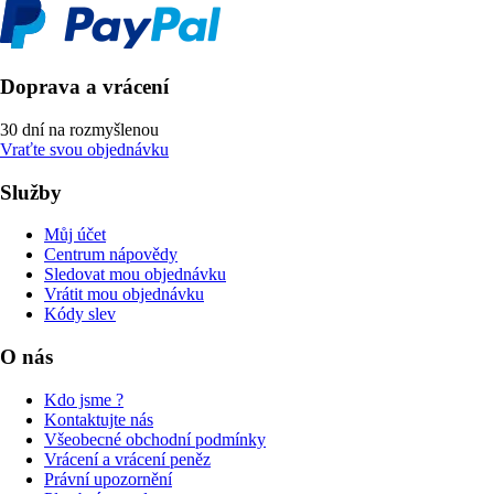
Doprava a vrácení
30 dní na rozmyšlenou
Vraťte svou objednávku
Služby
Můj účet
Centrum nápovědy
Sledovat mou objednávku
Vrátit mou objednávku
Kódy slev
O nás
Kdo jsme ?
Kontaktujte nás
Všeobecné obchodní podmínky
Vrácení a vrácení peněz
Právní upozornění