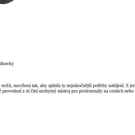
ednavky
mAh, navržená tak, aby splnila ty nejnáročnější potřeby nabíjení. 
é provedení z ní činí nezbytný nástroj pro profesionály na cestách nebo 