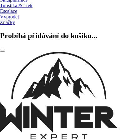
Turistika & Trek
Escalace
Výprodej
Značky
Probíhá přidávání do košíku...