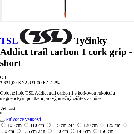
TSL
Tyčinky
Addict trail carbon 1 cork grip -
short
Od
3 631,00 Kč
2 831,00 Kč
-22%
Objevte hole TSL Addict trail carbon 1 s korkovou rukojetí a
magnetickým poutkem pro výjimečný zážitek z chůze.
Velikost
*
Průvodce velikostí
105 cm
110 cm
115 cm
24h
120 cm
125 cm
130 cm
135 cm
24h
140 cm
145 cm
150 cm