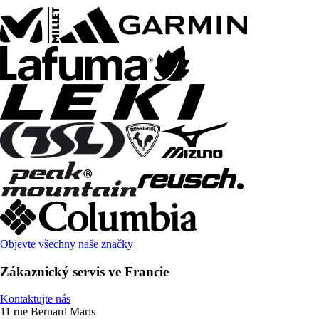
Objevte všechny naše značky
Zákaznický servis ve Francie
Kontaktujte nás
11 rue Bernard Maris