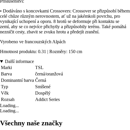
Příslušenství:
• Dodáváno s koncovkami Crossovers: Crossover se přizpůsobí během
celé chůze různým nerovnostem, ať už na jakémkoli povrchu, pro
vynikající uchopení a oporu. 8 hrotů se deformuje při kontaktu se
zemí, aby se co nejvíce přichytly a přizpůsobily terénu. Také pomáhá
nezničit cesty, zbavit se zvuku hrotu a předejít zranění.
Vyrobeno ve francouzských Alpách
Hmotnost produktu: 0.31 | Rozměry: 150 cm
Další informace
Marki
TSL
Barva
černá/oranžová
Dominantní barva
Černá
Typ
Smíšené
Věk
Dospělý
Rozsah
Addict Series
Loading...
Loading...
Všechny naše značky