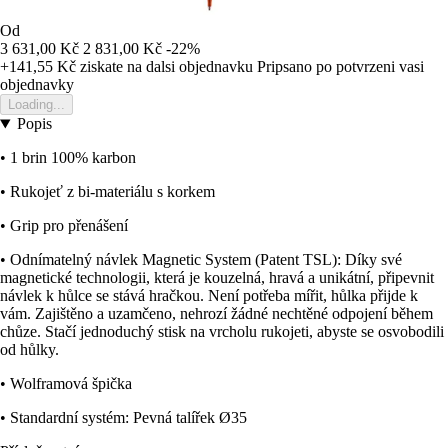
Od
3 631,00 Kč
2 831,00 Kč
-22%
+141,55 Kč
ziskate na dalsi objednavku
Pripsano po potvrzeni vasi
objednavky
Loading...
Popis
• 1 brin 100% karbon
• Rukojeť z bi-materiálu s korkem
• Grip pro přenášení
• Odnímatelný návlek Magnetic System (Patent TSL): Díky své
magnetické technologii, která je kouzelná, hravá a unikátní, připevnit
návlek k hůlce se stává hračkou. Není potřeba mířit, hůlka přijde k
vám. Zajištěno a uzamčeno, nehrozí žádné nechtěné odpojení během
chůze. Stačí jednoduchý stisk na vrcholu rukojeti, abyste se osvobodili
od hůlky.
• Wolframová špička
• Standardní systém: Pevná talířek Ø35