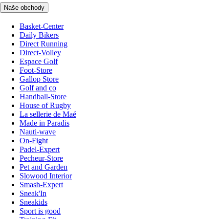
Naše obchody
Basket-Center
Daily Bikers
Direct Running
Direct-Volley
Espace Golf
Foot-Store
Gallop Store
Golf and co
Handball-Store
House of Rugby
La sellerie de Maé
Made in Paradis
Nauti-wave
On-Fight
Padel-Expert
Pecheur-Store
Pet and Garden
Slowood Interior
Smash-Expert
Sneak'In
Sneakids
Sport is good