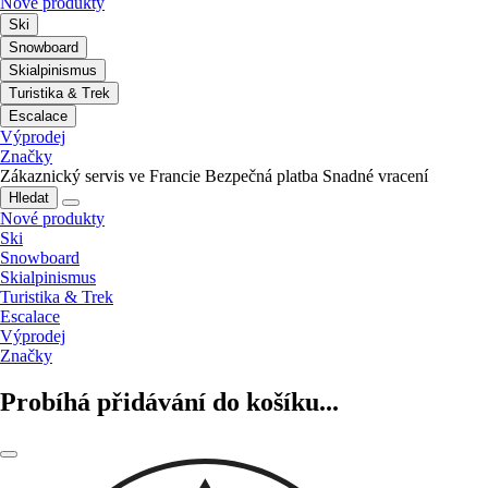
Nové produkty
Ski
Snowboard
Skialpinismus
Turistika & Trek
Escalace
Výprodej
Značky
Zákaznický servis ve Francie
Bezpečná platba
Snadné vracení
Hledat
Nové produkty
Ski
Snowboard
Skialpinismus
Turistika & Trek
Escalace
Výprodej
Značky
Probíhá přidávání do košíku...