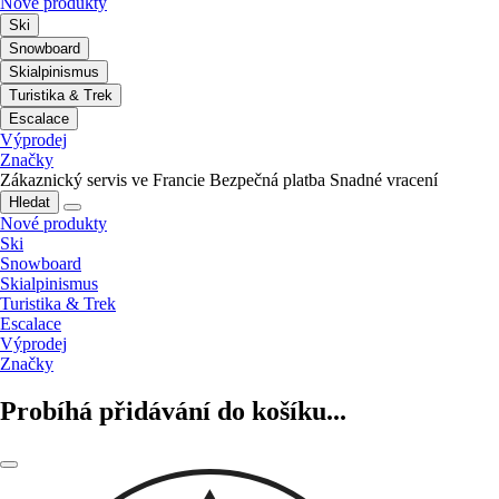
Nové produkty
Ski
Snowboard
Skialpinismus
Turistika & Trek
Escalace
Výprodej
Značky
Zákaznický servis ve Francie
Bezpečná platba
Snadné vracení
Hledat
Nové produkty
Ski
Snowboard
Skialpinismus
Turistika & Trek
Escalace
Výprodej
Značky
Probíhá přidávání do košíku...