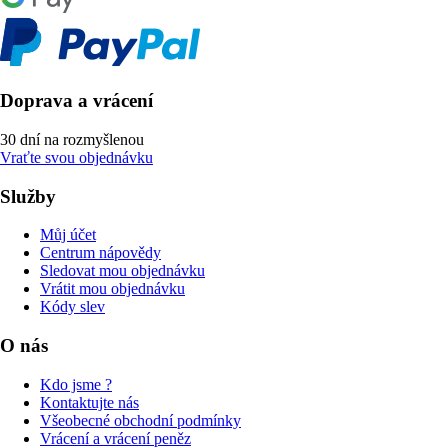
Doprava a vrácení
30 dní na rozmyšlenou
Vraťte svou objednávku
Služby
Můj účet
Centrum nápovědy
Sledovat mou objednávku
Vrátit mou objednávku
Kódy slev
O nás
Kdo jsme ?
Kontaktujte nás
Všeobecné obchodní podmínky
Vrácení a vrácení peněz