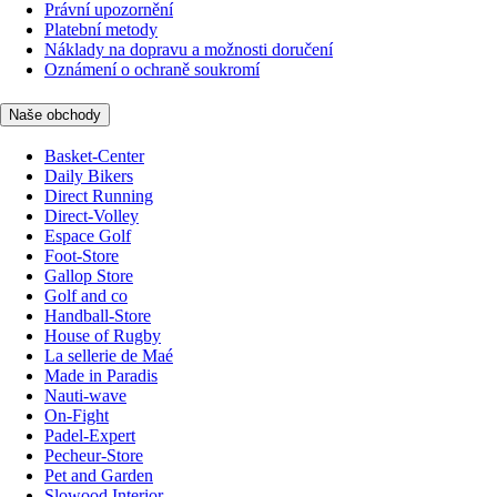
Právní upozornění
Platební metody
Náklady na dopravu a možnosti doručení
Oznámení o ochraně soukromí
Naše obchody
Basket-Center
Daily Bikers
Direct Running
Direct-Volley
Espace Golf
Foot-Store
Gallop Store
Golf and co
Handball-Store
House of Rugby
La sellerie de Maé
Made in Paradis
Nauti-wave
On-Fight
Padel-Expert
Pecheur-Store
Pet and Garden
Slowood Interior