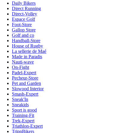
Daily Bikers
Direct Running
Direct-Volley
Espace Golf
Foot-Store
Gallop Store
Golf and co
Handball-Store
House of Rugby
La sellerie de Maé
Made in Paradis
Nauti-wave
On-Fight
Padel-Expert
Pecheur-Store
Pet and Garden
Slowood Interior
Smash-Expert
Sneak'In
Sneakids
Sport is good
Training-Fit
Trek-Expert
Triathlon-Expert
TripnBikers