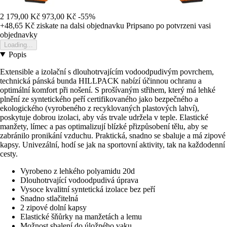
2 179,00 Kč
973,00 Kč
-55%
+48,65 Kč
ziskate na dalsi objednavku
Pripsano po potvrzeni vasi
objednavky
Loading...
Popis
Extensible a izolační s dlouhotrvajícím vodoodpudivým povrchem,
technická pánská bunda HILLPACK nabízí účinnou ochranu a
optimální komfort při nošení. S prošívaným střihem, který má lehké
plnění ze syntetického peří certifikovaného jako bezpečného a
ekologického (vyrobeného z recyklovaných plastových lahví),
poskytuje dobrou izolaci, aby vás trvale udržela v teple. Elastické
manžety, límec a pas optimalizují blízké přizpůsobení tělu, aby se
zabránilo pronikání vzduchu. Praktická, snadno se sbaluje a má zipové
kapsy. Univezální, hodí se jak na sportovní aktivity, tak na každodenní
cesty.
Vyrobeno z lehkého polyamidu 20d
Dlouhotrvající vodoodpudivá úprava
Vysoce kvalitní syntetická izolace bez peří
Snadno stlačitelná
2 zipové dolní kapsy
Elastické šňůrky na manžetách a lemu
Možnost sbalení do úložného vaku