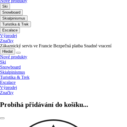
Nové produkty
Ski
Snowboard
Skialpinismus
Turistika & Trek
Escalace
Výprodej
Značky
Zákaznický servis ve Francie
Bezpečná platba
Snadné vracení
Hledat
Nové produkty
Ski
Snowboard
Skialpinismus
Turistika & Trek
Escalace
Výprodej
Značky
Probíhá přidávání do košíku...