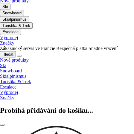
Nové produkty
Ski
Snowboard
Skialpinismus
Turistika & Trek
Escalace
Výprodej
Značky
Zákaznický servis ve Francie
Bezpečná platba
Snadné vracení
Hledat
Nové produkty
Ski
Snowboard
Skialpinismus
Turistika & Trek
Escalace
Výprodej
Značky
Probíhá přidávání do košíku...