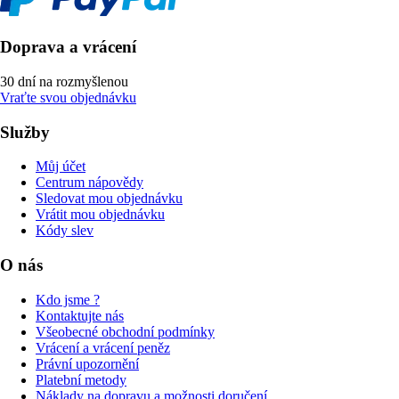
Doprava a vrácení
30 dní na rozmyšlenou
Vraťte svou objednávku
Služby
Můj účet
Centrum nápovědy
Sledovat mou objednávku
Vrátit mou objednávku
Kódy slev
O nás
Kdo jsme ?
Kontaktujte nás
Všeobecné obchodní podmínky
Vrácení a vrácení peněz
Právní upozornění
Platební metody
Náklady na dopravu a možnosti doručení