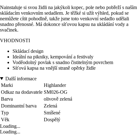
Nainstaluje si svou židli na jakýkoli kopec, pole nebo pobřeží s naším
skládacím venkovním sedadlem. Je těžké si užít výhled, pokud se
nemůžete cítit pohodlně, takže jsme toto venkovní sedadlo udělali
snadno přenosné. Má dokonce síťovou kapsu na ukládání vody a
svačinek.
VHODNOSTI
Skládací design
Ideální na pikniky, kempování a festivaly
Voděodolný povlak s snadno čistitelným povrchem
Síťová kapsa na vnější straně opěrky židle
Další informace
Marki
Highlander
Odkaz na dodavatele
SM026-OG
Barva
olivově zelená
Dominantní barva
Zelená
Typ
Smíšené
Věk
Dospělý
Loading...
Loading...