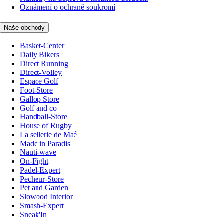
Oznámení o ochraně soukromí
Naše obchody
Basket-Center
Daily Bikers
Direct Running
Direct-Volley
Espace Golf
Foot-Store
Gallop Store
Golf and co
Handball-Store
House of Rugby
La sellerie de Maé
Made in Paradis
Nauti-wave
On-Fight
Padel-Expert
Pecheur-Store
Pet and Garden
Slowood Interior
Smash-Expert
Sneak'In