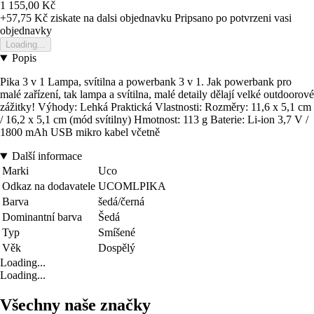
1 155,00 Kč
+57,75 Kč
ziskate na dalsi objednavku
Pripsano po potvrzeni vasi
objednavky
Loading...
Popis
Pika 3 v 1 Lampa, svítilna a powerbank 3 v 1. Jak powerbank pro
malé zařízení, tak lampa a svítilna, malé detaily dělají velké outdoorové
zážitky! Výhody: Lehká Praktická Vlastnosti: Rozměry: 11,6 x 5,1 cm
/ 16,2 x 5,1 cm (mód svítilny) Hmotnost: 113 g Baterie: Li-ion 3,7 V /
1800 mAh USB mikro kabel včetně
Další informace
Marki
Uco
Odkaz na dodavatele
UCOMLPIKA
Barva
šedá/černá
Dominantní barva
Šedá
Typ
Smíšené
Věk
Dospělý
Loading...
Loading...
Všechny naše značky