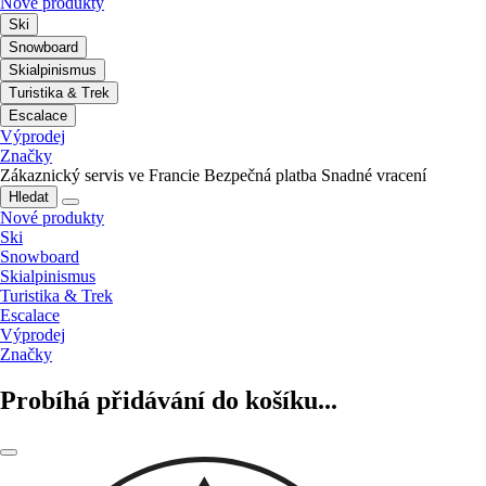
Nové produkty
Ski
Snowboard
Skialpinismus
Turistika & Trek
Escalace
Výprodej
Značky
Zákaznický servis ve Francie
Bezpečná platba
Snadné vracení
Hledat
Nové produkty
Ski
Snowboard
Skialpinismus
Turistika & Trek
Escalace
Výprodej
Značky
Probíhá přidávání do košíku...