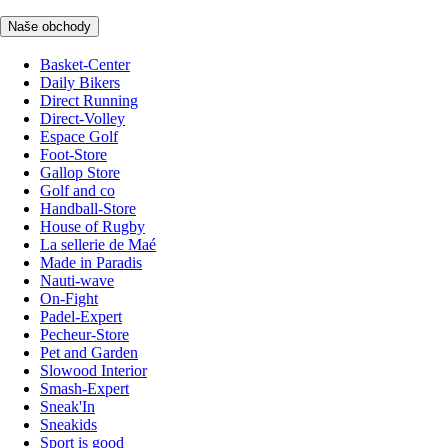
Naše obchody
Basket-Center
Daily Bikers
Direct Running
Direct-Volley
Espace Golf
Foot-Store
Gallop Store
Golf and co
Handball-Store
House of Rugby
La sellerie de Maé
Made in Paradis
Nauti-wave
On-Fight
Padel-Expert
Pecheur-Store
Pet and Garden
Slowood Interior
Smash-Expert
Sneak'In
Sneakids
Sport is good