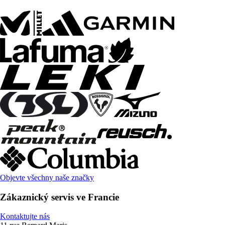
Objevte všechny naše značky
Zákaznický servis ve Francie
Kontaktujte nás