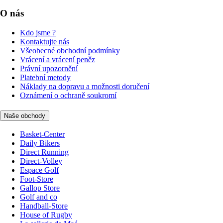
O nás
Kdo jsme ?
Kontaktujte nás
Všeobecné obchodní podmínky
Vrácení a vrácení peněz
Právní upozornění
Platební metody
Náklady na dopravu a možnosti doručení
Oznámení o ochraně soukromí
Naše obchody
Basket-Center
Daily Bikers
Direct Running
Direct-Volley
Espace Golf
Foot-Store
Gallop Store
Golf and co
Handball-Store
House of Rugby