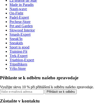
La sellerie de Maé
Made in Paradis
Nauti-wave
On-Fight
Padel-Expert
Pecheur-Store
Pet and Garden
Slowood Interior
Smash-Expert
Sneak'In
Sneakids
Sport is good
Training-Fit
Trek-Expert
Triathlon-Expert
TripnBikers
Vélo-Store
Přihlaste se k odběru našeho zpravodaje
Využijte slevu 10 % při přihlášení k odběru našeho zpravodaje.
Přihlásit se k odběru
Zůstaňte v kontaktu