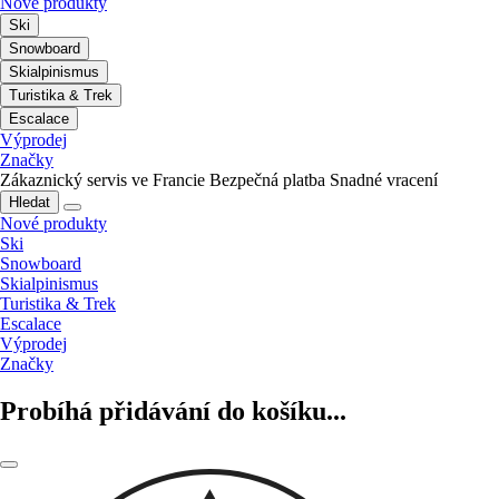
Nové produkty
Ski
Snowboard
Skialpinismus
Turistika & Trek
Escalace
Výprodej
Značky
Zákaznický servis ve Francie
Bezpečná platba
Snadné vracení
Hledat
Nové produkty
Ski
Snowboard
Skialpinismus
Turistika & Trek
Escalace
Výprodej
Značky
Probíhá přidávání do košíku...