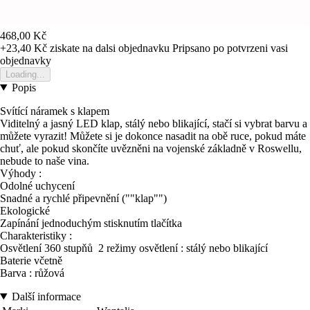
468,00 Kč
+23,40 Kč
ziskate na dalsi objednavku
Pripsano po potvrzeni vasi
objednavky
Loading...
Popis
Svítící náramek s klapem
Viditelný a jasný LED klap, stálý nebo blikající, stačí si vybrat barvu a
můžete vyrazit! Můžete si je dokonce nasadit na obě ruce, pokud máte
chuť, ale pokud skončíte uvězněni na vojenské základně v Roswellu,
nebude to naše vina.
Výhody :
Odolné uchycení
Snadné a rychlé připevnění (""klap"")
Ekologické
Zapínání jednoduchým stisknutím tlačítka
Charakteristiky :
Osvětlení 360 stupňů 2 režimy osvětlení : stálý nebo blikající
Baterie včetně
Barva : růžová
Další informace