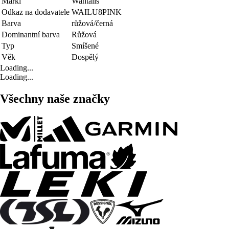
Marki
Wantalis
Odkaz na dodavatele
WAILU8PINK
Barva
růžová/černá
Dominantní barva
Růžová
Typ
Smíšené
Věk
Dospělý
Loading...
Loading...
Všechny naše značky