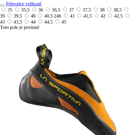
Průvodce velikostí
35
35,5
36
36,5
37
37,5
38
38,5
39
39,5
40
40,5
24h
41
41,5
42
42,5
43
43,5
44
44,5
45
Toto pole je povinné