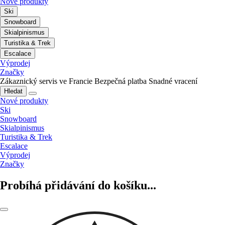
Nové produkty
Ski
Snowboard
Skialpinismus
Turistika & Trek
Escalace
Výprodej
Značky
Zákaznický servis ve Francie
Bezpečná platba
Snadné vracení
Hledat
Nové produkty
Ski
Snowboard
Skialpinismus
Turistika & Trek
Escalace
Výprodej
Značky
Probíhá přidávání do košíku...