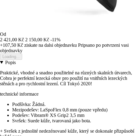
Od
2 421,00 Kč
2 150,00 Kč
-11%
+107,50 Kč
ziskate na dalsi objednavku
Pripsano po potvrzeni vasi
objednavky
Loading...
Popis
Praktické, vhodné a snadno použitelné na různých skalních útvarech,
Cobra je perfektní lezecká obuv pro použití na vnitřních lezeckých
stěnách a pro rychlostní lezení. Cíl Tokyó 2020!
technické informace
Podšívka: Žádná.
Mezipodešev: LaSpoFlex 0,8 mm (pouze vpředu)
Podešev: Vibram® XS Grip2 3,5 mm
Svršek: Suede kůže, tvarovaná jako bota.
+ Svršek z jednolité nedezénované kůže, který se dokonale přizpůsobí