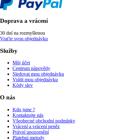
Doprava a vrácení
30 dní na rozmyšlenou
Vraťte svou objednávku
Služby
Můj účet
Centrum nápovědy
Sledovat mou objednávku
Vrátit mou objednávku
Kódy slev
O nás
Kdo jsme ?
Kontaktujte nás
Všeobecné obchodní podmínky
Vrácení a vrácení peněz
Právní upozornění
Platební metody