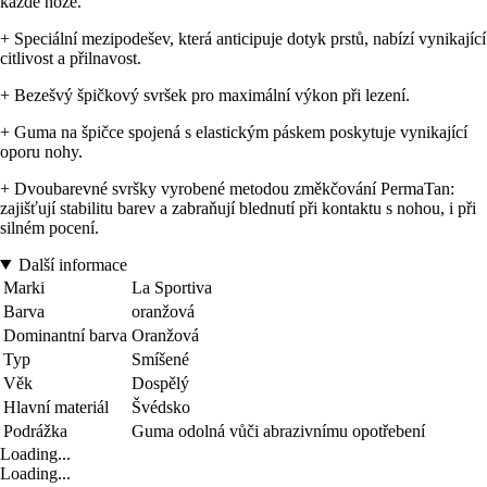
každé noze.
+ Speciální mezipodešev, která anticipuje dotyk prstů, nabízí vynikající
citlivost a přilnavost.
+ Bezešvý špičkový svršek pro maximální výkon při lezení.
+ Guma na špičce spojená s elastickým páskem poskytuje vynikající
oporu nohy.
+ Dvoubarevné svršky vyrobené metodou změkčování PermaTan:
zajišťují stabilitu barev a zabraňují blednutí při kontaktu s nohou, i při
silném pocení.
Další informace
Marki
La Sportiva
Barva
oranžová
Dominantní barva
Oranžová
Typ
Smíšené
Věk
Dospělý
Hlavní materiál
Švédsko
Podrážka
Guma odolná vůči abrazivnímu opotřebení
Loading...
Loading...