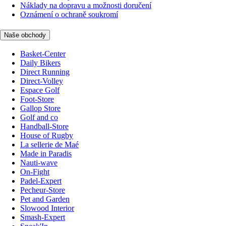
Náklady na dopravu a možnosti doručení
Oznámení o ochraně soukromí
Naše obchody
Basket-Center
Daily Bikers
Direct Running
Direct-Volley
Espace Golf
Foot-Store
Gallop Store
Golf and co
Handball-Store
House of Rugby
La sellerie de Maé
Made in Paradis
Nauti-wave
On-Fight
Padel-Expert
Pecheur-Store
Pet and Garden
Slowood Interior
Smash-Expert