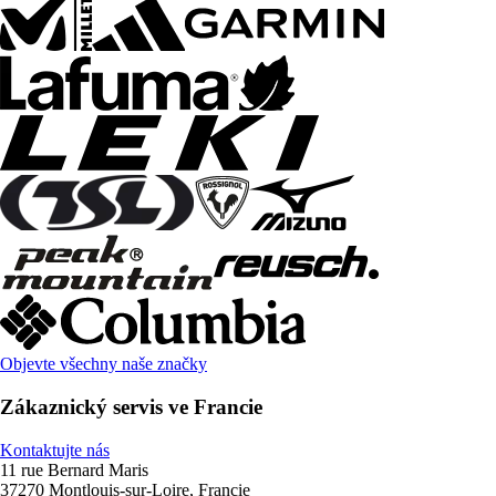
Objevte všechny naše značky
Zákaznický servis ve Francie
Kontaktujte nás
11 rue Bernard Maris
37270 Montlouis-sur-Loire, Francie