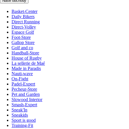
Naše obchody
Basket-Center
Daily Bikers
Direct Running
Direct-Volley
Espace Golf
Foot-Store
Gallop Store
Golf and co
Handball-Store
House of Rugby
La sellerie de Maé
Made in Paradis
Nauti-wave
On-Fight
Padel-Expert
Pecheur-Store
Pet and Garden
Slowood Interior
Smash-Expert
Sneak'In
Sneakids
Sport is good
Training-Fit