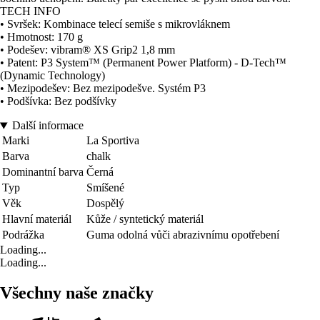
TECH INFO
• Svršek: Kombinace telecí semiše s mikrovláknem
• Hmotnost: 170 g
• Podešev: vibram® XS Grip2 1,8 mm
• Patent: P3 System™ (Permanent Power Platform) - D-Tech™
(Dynamic Technology)
• Mezipodešev: Bez mezipodešve. Systém P3
• Podšívka: Bez podšívky
Další informace
Marki
La Sportiva
Barva
chalk
Dominantní barva
Černá
Typ
Smíšené
Věk
Dospělý
Hlavní materiál
Kůže / syntetický materiál
Podrážka
Guma odolná vůči abrazivnímu opotřebení
Loading...
Loading...
Všechny naše značky