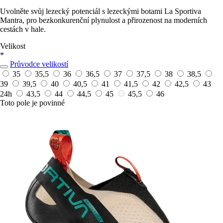
Uvolněte svůj lezecký potenciál s lezeckými botami La Sportiva
Mantra, pro bezkonkurenční plynulost a přirozenost na moderních
cestách v hale.
Velikost
*
Průvodce velikostí
35
35,5
36
36,5
37
37,5
38
38,5
39
39,5
40
40,5
41
41,5
42
42,5
43
24h
43,5
44
44,5
45
45,5
46
Toto pole je povinné