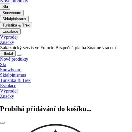
Nové produkty
Ski
Snowboard
Skialpinismus
Turistika & Trek
Escalace
Výprodej
Značky
Zákaznický servis ve Francie
Bezpečná platba
Snadné vracení
Hledat
Nové produkty
Ski
Snowboard
Skialpinismus
Turistika & Trek
Escalace
Výprodej
Značky
Probíhá přidávání do košíku...