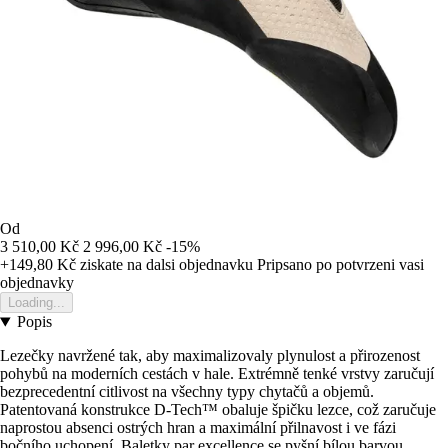
Od
3 510,00 Kč
2 996,00 Kč
-15%
+149,80 Kč
ziskate na dalsi objednavku
Pripsano po potvrzeni vasi
objednavky
Loading...
Popis
Lezečky navržené tak, aby maximalizovaly plynulost a přirozenost
pohybů na moderních cestách v hale. Extrémně tenké vrstvy zaručují
bezprecedentní citlivost na všechny typy chytačů a objemů.
Patentovaná konstrukce D-Tech™ obaluje špičku lezce, což zaručuje
naprostou absenci ostrých hran a maximální přilnavost i ve fázi
bočního uchopení. Baletky par excellence se pyšní bílou barvou.