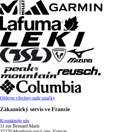
Objevte všechny naše značky
Zákaznický servis ve Francie
Kontaktujte nás
11 rue Bernard Maris
37270 Montlouis-sur-Loire, Francie