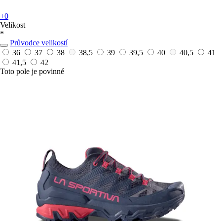
+0
Velikost
*
Průvodce velikostí
36
37
38
38,5
39
39,5
40
40,5
41
41,5
42
Toto pole je povinné