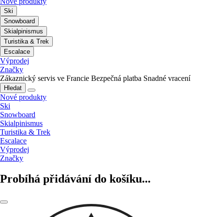
Nové produkty
Ski
Snowboard
Skialpinismus
Turistika & Trek
Escalace
Výprodej
Značky
Zákaznický servis ve Francie
Bezpečná platba
Snadné vracení
Hledat
Nové produkty
Ski
Snowboard
Skialpinismus
Turistika & Trek
Escalace
Výprodej
Značky
Probíhá přidávání do košíku...