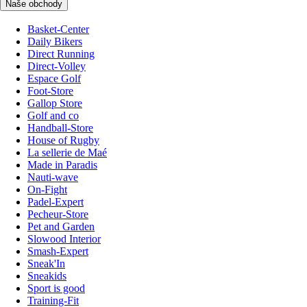
Naše obchody
Basket-Center
Daily Bikers
Direct Running
Direct-Volley
Espace Golf
Foot-Store
Gallop Store
Golf and co
Handball-Store
House of Rugby
La sellerie de Maé
Made in Paradis
Nauti-wave
On-Fight
Padel-Expert
Pecheur-Store
Pet and Garden
Slowood Interior
Smash-Expert
Sneak'In
Sneakids
Sport is good
Training-Fit