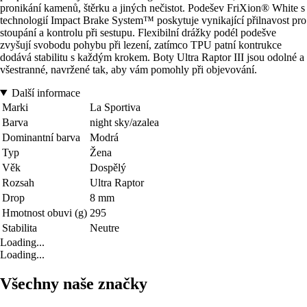
pronikání kamenů, štěrku a jiných nečistot. Podešev FriXion® White s
technologií Impact Brake System™ poskytuje vynikající přilnavost pro
stoupání a kontrolu při sestupu. Flexibilní drážky podél podešve
zvyšují svobodu pohybu při lezení, zatímco TPU patní kontrukce
dodává stabilitu s každým krokem. Boty Ultra Raptor III jsou odolné a
všestranné, navržené tak, aby vám pomohly při objevování.
Další informace
Marki
La Sportiva
Barva
night sky/azalea
Dominantní barva
Modrá
Typ
Žena
Věk
Dospělý
Rozsah
Ultra Raptor
Drop
8 mm
Hmotnost obuvi (g)
295
Stabilita
Neutre
Loading...
Loading...
Všechny naše značky