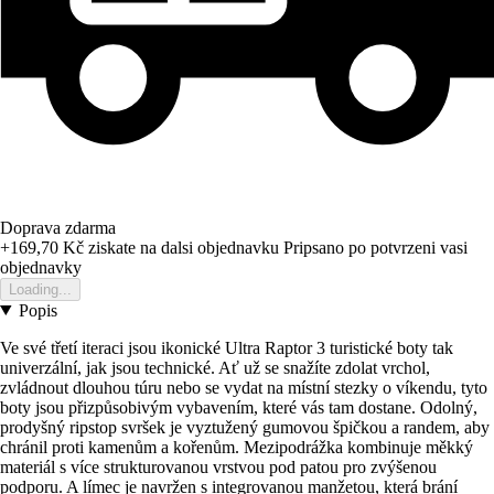
Doprava zdarma
+169,70 Kč
ziskate na dalsi objednavku
Pripsano po potvrzeni vasi
objednavky
Loading...
Popis
Ve své třetí iteraci jsou ikonické Ultra Raptor 3 turistické boty tak
univerzální, jak jsou technické. Ať už se snažíte zdolat vrchol,
zvládnout dlouhou túru nebo se vydat na místní stezky o víkendu, tyto
boty jsou přizpůsobivým vybavením, které vás tam dostane. Odolný,
prodyšný ripstop svršek je vyztužený gumovou špičkou a randem, aby
chránil proti kamenům a kořenům. Mezipodrážka kombinuje měkký
materiál s více strukturovanou vrstvou pod patou pro zvýšenou
podporu. A límec je navržen s integrovanou manžetou, která brání