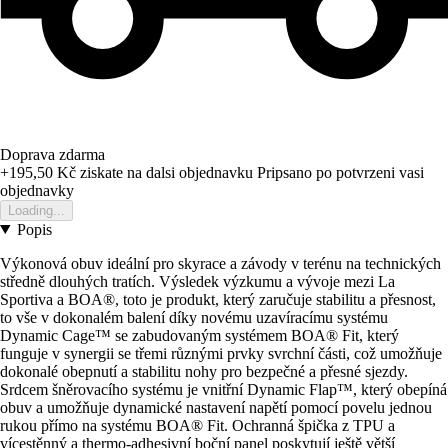
Doprava zdarma
+195,50 Kč
ziskate na dalsi objednavku
Pripsano po potvrzeni vasi
objednavky
Loading...
Popis
Výkonová obuv ideální pro skyrace a závody v terénu na technických
středně dlouhých tratích. Výsledek výzkumu a vývoje mezi La
Sportiva a BOA®, toto je produkt, který zaručuje stabilitu a přesnost,
to vše v dokonalém balení díky novému uzavíracímu systému
Dynamic Cage™ se zabudovaným systémem BOA® Fit, který
funguje v synergii se třemi různými prvky svrchní části, což umožňuje
dokonalé obepnutí a stabilitu nohy pro bezpečné a přesné sjezdy.
Srdcem šněrovacího systému je vnitřní Dynamic Flap™, který obepíná
obuv a umožňuje dynamické nastavení napětí pomocí povelu jednou
rukou přímo na systému BOA® Fit. Ochranná špička z TPU a
vícestěnný a thermo-adhesivní boční panel poskytují ještě větší