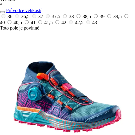
*
Průvodce velikostí
36
36,5
37
37,5
38
38,5
39
39,5
40
40,5
41
41,5
42
42,5
43
Toto pole je povinné