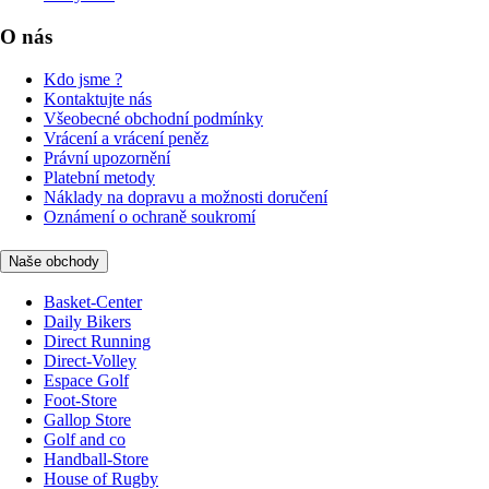
O nás
Kdo jsme ?
Kontaktujte nás
Všeobecné obchodní podmínky
Vrácení a vrácení peněz
Právní upozornění
Platební metody
Náklady na dopravu a možnosti doručení
Oznámení o ochraně soukromí
Naše obchody
Basket-Center
Daily Bikers
Direct Running
Direct-Volley
Espace Golf
Foot-Store
Gallop Store
Golf and co
Handball-Store
House of Rugby