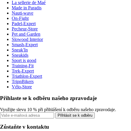
La sellerie de Maé
Made in Paradis
Nauti-wave
On-Fight
Padel-Expert
Pecheur-Store
Pet and Garden
Slowood Interior
Smash-Expert
Sneak'In
Sneakids
Sport is good
Training-Fit
Trek-Expert
Triathlon-Expert
TripnBikers
Vélo-Store
Přihlaste se k odběru našeho zpravodaje
Využijte slevu 10 % při přihlášení k odběru našeho zpravodaje.
Přihlásit se k odběru
Zůstaňte v kontaktu