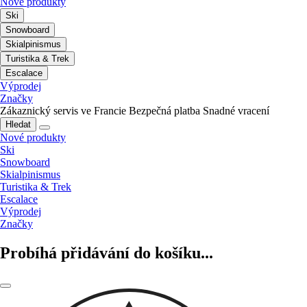
Nové produkty
Ski
Snowboard
Skialpinismus
Turistika & Trek
Escalace
Výprodej
Značky
Zákaznický servis ve Francie
Bezpečná platba
Snadné vracení
Hledat
Nové produkty
Ski
Snowboard
Skialpinismus
Turistika & Trek
Escalace
Výprodej
Značky
Probíhá přidávání do košíku...