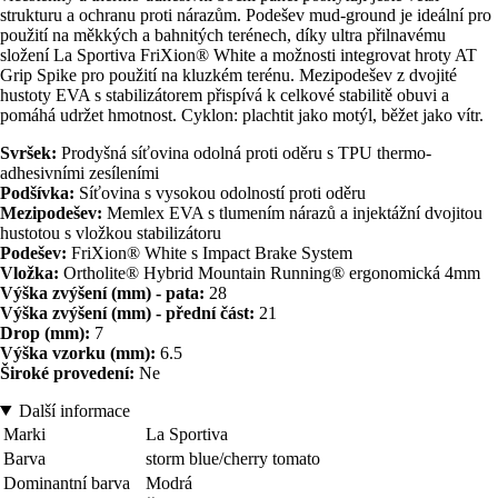
strukturu a ochranu proti nárazům. Podešev mud-ground je ideální pro
použití na měkkých a bahnitých terénech, díky ultra přilnavému
složení La Sportiva FriXion® White a možnosti integrovat hroty AT
Grip Spike pro použití na kluzkém terénu. Mezipodešev z dvojité
hustoty EVA s stabilizátorem přispívá k celkové stabilitě obuvi a
pomáhá udržet hmotnost. Cyklon: plachtit jako motýl, běžet jako vítr.
Svršek:
Prodyšná síťovina odolná proti oděru s TPU thermo-
adhesivními zesíleními
Podšívka:
Síťovina s vysokou odolností proti oděru
Mezipodešev:
Memlex EVA s tlumením nárazů a injektážní dvojitou
hustotou s vložkou stabilizátoru
Podešev:
FriXion® White s Impact Brake System
Vložka:
Ortholite® Hybrid Mountain Running® ergonomická 4mm
Výška zvýšení (mm) - pata:
28
Výška zvýšení (mm) - přední část:
21
Drop (mm):
7
Výška vzorku (mm):
6.5
Široké provedení:
Ne
Další informace
Marki
La Sportiva
Barva
storm blue/cherry tomato
Dominantní barva
Modrá