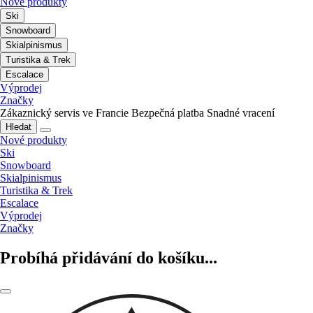
Nové produkty
Ski
Snowboard
Skialpinismus
Turistika & Trek
Escalace
Výprodej
Značky
Zákaznický servis ve Francie
Bezpečná platba
Snadné vracení
Hledat
Nové produkty
Ski
Snowboard
Skialpinismus
Turistika & Trek
Escalace
Výprodej
Značky
Probíhá přidávání do košíku...