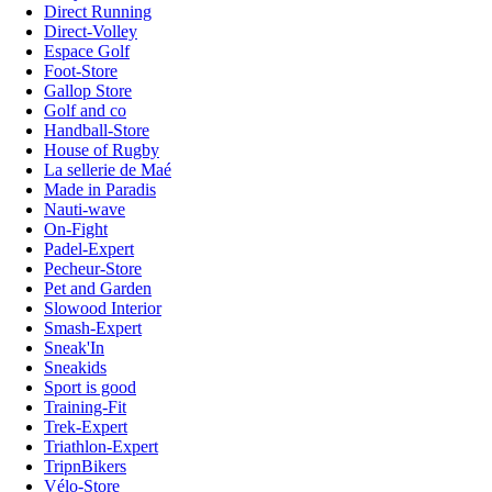
Direct Running
Direct-Volley
Espace Golf
Foot-Store
Gallop Store
Golf and co
Handball-Store
House of Rugby
La sellerie de Maé
Made in Paradis
Nauti-wave
On-Fight
Padel-Expert
Pecheur-Store
Pet and Garden
Slowood Interior
Smash-Expert
Sneak'In
Sneakids
Sport is good
Training-Fit
Trek-Expert
Triathlon-Expert
TripnBikers
Vélo-Store