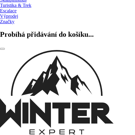
Turistika & Trek
Escalace
Výprodej
Značky
Probíhá přidávání do košíku...